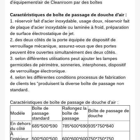
d'équipement/air de Cleanroom par des boîtes
Caractéristiques de boîte de passage de douche d'air :
1. réservoir fait d'acier inoxydable, usage doux, réservoir fait
de plaque d'acier inoxydable ou laminée à froid, préparation
de surface électrostatique de jet.
2. des deux côtés de la porte équipée de dispositif de
verrouillage mécanique, assurez-vous que des portes
peuvent être ouvertes simultanément des deux côtés.
3. selon différentes utilisations peut ajouter les lampes
germicides de périmètre, sonneries, interphones, dispositif
de verrouillage électronique.
4. selon les différentes conditions processus de fabrication
de clients les “produisent la diverse boîte de passage non
standard.
Caractéristiques de boîte de passage de douche d'air :
Boîte de
Rallongez la
Boîte de passage de
Modèle
passage
boîte de
douche
standard
passage
En dehors
685*500*590
785*600*690
935*750*840
du côté
À
l'intérieur
500*500*500
600*600*600
750*750*750