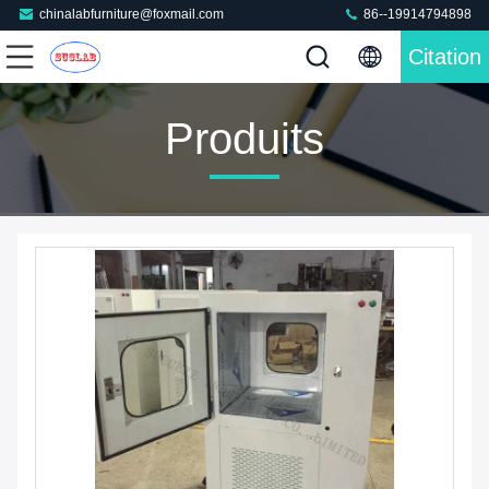
chinalabfurniture@foxmail.com
86--19914794898
Citation
Produits