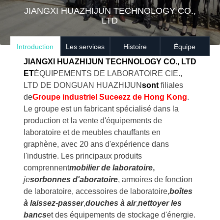
JIANGXI HUAZHIJUN TECHNOLOGY CO.,
LTD
Introduction
Les services
Histoire
Équipe
JIANGXI HUAZHIJUN TECHNOLOGY CO., LTD
ET
ÉQUIPEMENTS DE LABORATOIRE CIE.,
LTD DE DONGUAN HUAZHIJUN
sont
filiales
de
Groupe industriel Suceezz de Hong Kong
.
Le groupe est un fabricant spécialisé dans la
production et la vente d'équipements de
laboratoire et de meubles chauffants en
graphène, avec 20 ans d'expérience dans
l'industrie. Les principaux produits
comprennent
mobilier de laboratoire
,
je
sorbonnes d'aboratoire
, armoires de fonction
de laboratoire, accessoires de laboratoire,
boîtes
à laissez-passer
,
douches à air
,
nettoyer les
bancs
et des équipements de stockage d'énergie.