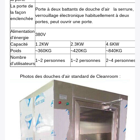
La porte de
Porte à deux battants de douche d'air la serrure,
la façon
verrouillage électronique habituellement à deux
enclenchée
portes, peut ouvrir une porte.
Alimentation
380V
d'énergie
Capacité
1.2KW
2.3KW
4.6KW
Poids
~360KG
~420KG
~840KG
Nombre
1~2 personnes
1~2 personnes
2~4 personnes
d'utilisateurs
Photos des douches d'air standard de Cleanroom :