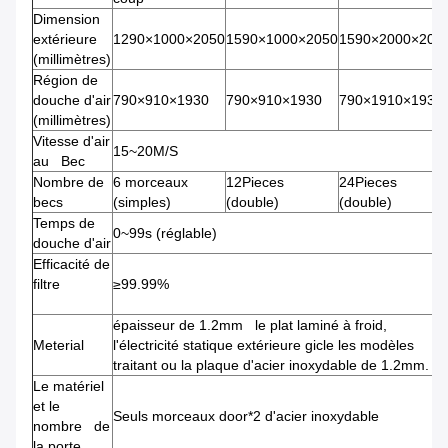
Dimension
extérieure
1290×1000×2050
1590×1000×2050
1590×2000×205
(millimètres)
Région de
douche d'air
790×910×1930
790×910×1930
790×1910×1930
(millimètres)
Vitesse d'air
15~20M/S
au Bec
Nombre de
6 morceaux
12Pieces
24Pieces
becs
(simples)
(double)
(double)
Temps de
0~99s (réglable)
douche d'air
Efficacité de
filtre
≥99.99%
épaisseur de 1.2mm le plat laminé à froid,
Meterial
l'électricité statique extérieure gicle les modèles
traitant ou la plaque d'acier inoxydable de 1.2mm.
Le matériel
et le
Seuls morceaux door*2 d'acier inoxydable
nombre de
la porte