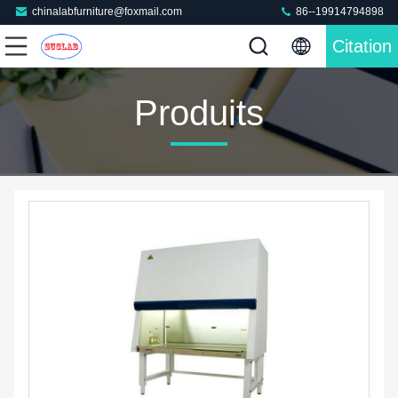
chinalabfurniture@foxmail.com
86--19914794898
Citation
Produits