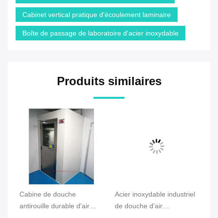
Cabinet vertical pratique d'écoulement laminaire
Boîte de passage de laboratoire d'acier inoxydable
Produits similaires
Cabine de douche
Acier inoxydable industriel
Pa
antirouille durable d'air
de douche d'air
d'
multifonctionnelle pour la
d'équipement de
Cl