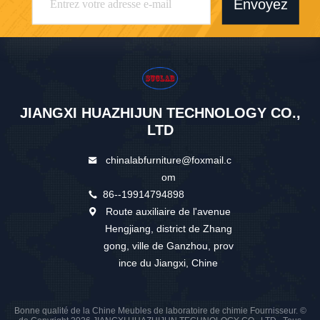
Envoyez
JIANGXI HUAZHIJUN TECHNOLOGY CO.,
LTD
chinalabfurniture@foxmail.c
om
86--19914794898
Route auxiliaire de l'avenue
Hengjiang, district de Zhang
gong, ville de Ganzhou, prov
ince du Jiangxi, Chine
Bonne qualité de la Chine Meubles de laboratoire de chimie Fournisseur. ©