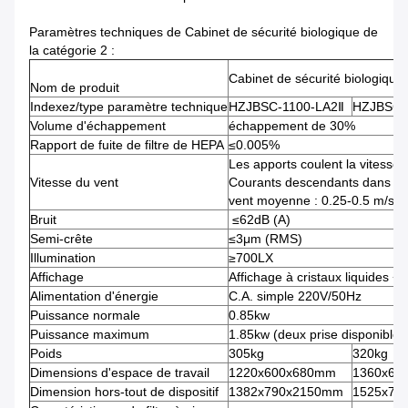
Paramètres techniques de Cabinet de sécurité biologique de
la catégorie 2 :
Cabinet de sécurité biologique 
Nom de produit
Indexez/type paramètre technique
HZJBSC-1100-LA2Ⅱ
HZJBSC-
Volume d'échappement
échappement de 30%
Rapport de fuite de filtre de HEPA
≤0.005%
Les apports coulent la vitesse
Vitesse du vent
Courants descendants dans la 
vent moyenne : 0.25-0.5 m/s
Bruit
≤62dB (A)
Semi-crête
≤3μm (RMS)
Illumination
≥700LX
Affichage
Affichage à cristaux liquides 
Alimentation d'énergie
C.A. simple 220V/50Hz
Puissance normale
0.85kw
Puissance maximum
1.85kw (deux prise disponible
Poids
305kg
320kg
Dimensions d'espace de travail
1220x600x680mm
1360x60
Dimension hors-tout de dispositif
1382x790x2150mm
1525x79