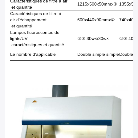
Caractéristiques de filtre à air
1215x500x50mmx①
1355x50
et quantité
Caractéristiques de filtre à
air d'échappement
600x440x90mmx①
740x400
et quantité
Lampes fluorescentes de
lights/UV
①② 30w×/30w×
①② 40w×
caractéristiques et quantité
Le nombre d'applicable
Double simple simple
Double ch