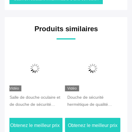
Produits similaires
Vidéo
Vidéo
Vi
 et
Douche de sécurité
Meilleurs fabricants de
Tê
hermétique de qualité
douches oculaires
dé
vec
industrielle avec cuvette de
d'urgence et de douches
se
on
lavage oculaire en acier
d'eau avec installation
Cu
ix
Obtenez le meilleur prix
Obtenez le meilleur prix
Ob
u
inoxydable et options de
facile et certification CE
un