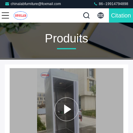
chinalabfurniture@foxmail.com
86--19914794898
Citation
Produits