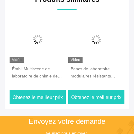
Vidéo
Vidéo
de
Bancs de laboratoire
Universel pratique de
mie de
modulaires résistants
chimie d'établi en bois en
 C avec
chimiques avec corrosion
acier de laboratoire pour
antirouille de stockage
l'hôpital
eur prix
Obtenez le meilleur prix
Obtenez le meilleur prix
l'anti
Envoyez votre demande
Veuillez nous envoyer 