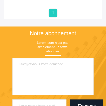
1
Notre abonnement
Lorem sum n'est pas 
simplement un texte 
aléatoire.