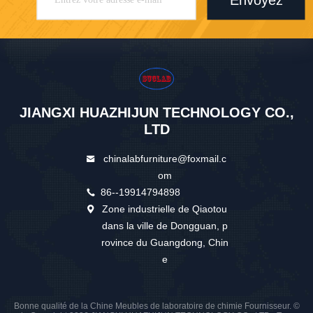
Envoyez
JIANGXI HUAZHIJUN TECHNOLOGY CO.,
LTD
chinalabfurniture@foxmail.c
om
86--19914794898
Zone industrielle de Qiaotou
dans la ville de Dongguan, p
rovince du Guangdong, Chin
e
Bonne qualité de la Chine Meubles de laboratoire de chimie Fournisseur. ©