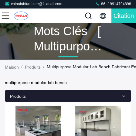
chinalabfurniture@foxmail.com
86--19914794898
Citation
Mots Clés [
Multipurpose
Modular Lab
/
/
Multipurpose Modular Lab Bench Fabricant En
Maison
Produits
Bench ] Le
multipurpose modular lab bench
Match 3
Produits
Produits