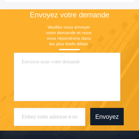
Envoyez votre demande
Veuillez nous envoyer 
votre demande et nous 
vous répondrons dans 
les plus brefs délais.
Envoyez