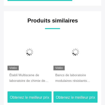
Produits similaires
Vidéo
Vidéo
Vi
Bancs de laboratoire
Universel pratique de
Ba
modulaires résistants
chimie d'établi en bois en
d'
ec
chimiques avec corrosion
acier de laboratoire pour
me
antirouille de stockage
l'hôpital
la
rix
Obtenez le meilleur prix
Obtenez le meilleur prix
O
l'anti