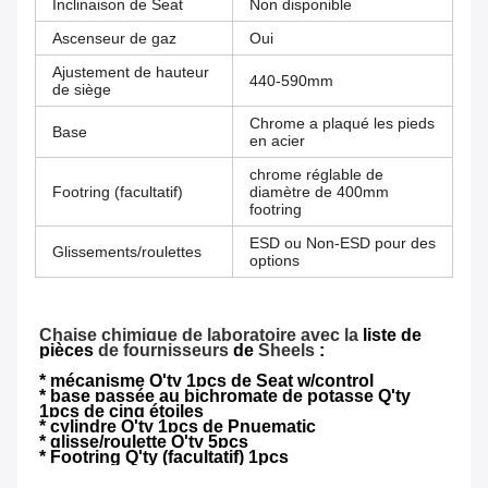
Inclinaison de Seat
Non disponible
Ascenseur de gaz
Oui
Ajustement de hauteur
440-590mm
de siège
Chrome a plaqué les pieds
Base
en acier
chrome réglable de
Footring (facultatif)
diamètre de 400mm
footring
ESD ou Non-ESD pour des
Glissements/roulettes
options
Chaise chimique de laboratoire avec la
liste de
pièces
de fournisseurs
de
Sheels
:
* mécanisme Q'ty 1pcs de Seat w/control
* base passée au bichromate de potasse Q'ty
1pcs de cinq étoiles
* cylindre Q'ty 1pcs de Pnuematic
* glisse/roulette Q'ty 5pcs
* Footring Q'ty (facultatif) 1pcs