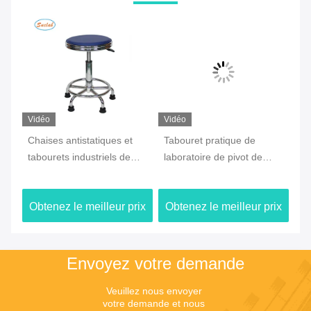
Vidéo
Vidéo
Vi
Chaises antistatiques et
Tabouret pratique de
Ch
tabourets industriels de
laboratoire de pivot de
an
laboratoire pratiques avec
Multiscene, chaises à
av
ur
le dessus en cuir d'unité
roues de laboratoire et
él
ix
Obtenez le meilleur prix
Obtenez le meilleur prix
Ob
centrale
tabourets
Envoyez votre demande
Veuillez nous envoyer 
votre demande et nous 