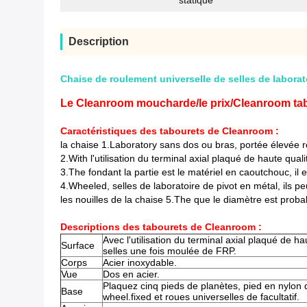
statique
Description
Chaise de roulement universelle de selles de laborat
Le Cleanroom moucharde/le prix/Cleanroom ta
Caractéristiques des tabourets de Cleanroom :
la chaise 1.Laboratory sans dos ou bras,
portée élevée r
2.With
l'utilisation du terminal axial plaqué de haute qua
3.The fondant la partie est le matériel en caoutchouc, il e
4.Wheeled, selles de laboratoire de pivot en métal, ils peu
les nouilles de la chaise 5.The que le diamètre est pro
Descriptions des tabourets de Cleanroom
:
Avec l'utilisation du terminal axial plaqué de ha
Surface
selles une fois moulée de FRP.
Corps
Acier inoxydable.
Vue
Dos en acier.
Plaquez cinq pieds de planètes, pied en nylon 
Base
wheel.fixed et roues universelles de facultatif.