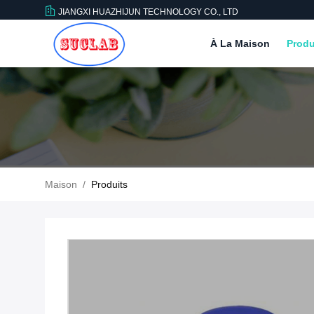
JIANGXI HUAZHIJUN TECHNOLOGY CO., LTD
À La Maison
Produ
Maison
/
Produits