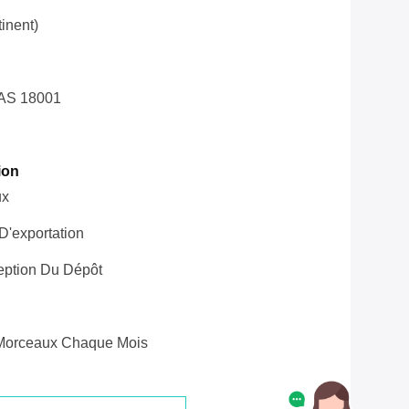
inent)
AS 18001
ion
ux
'exportation
eption Du Dépôt
Morceaux Chaque Mois