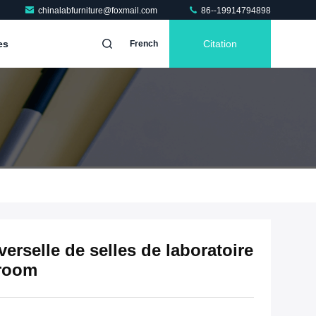
chinalabfurniture@foxmail.com
86--19914794898
es
Citation
French
erselle de selles de laboratoire
nroom