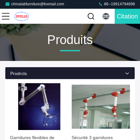
chinalabfurniture@foxmail.com
86--19914794898
Citation
Produits
Prodrcts
Garnitures flexibles de
Sécurité 3 garnitures