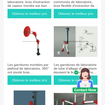
laboratoire, bras d'extraction
communes de laboratoire,
de vapeur montés par banc
bras flexible d'extraction de
avec des tubes de pp
polypropylène
Obtenez le meilleur prix
Obtenez le meilleur prix
Les garnitures montées par
Les garnitures de laboratoire
plafond de laboratoire, 360°
de tube d'alliage d'aluminium
ont pivoté bras
épuisent le bouton commun
d'échappement de vapeur
réglable de bras
Obtenez le meilleur prix
Obtenez le meilleur prix