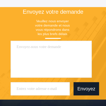
Envoyez votre demande
Veuillez nous envoyer 
votre demande et nous 
vous répondrons dans 
les plus brefs délais.
Envoyez