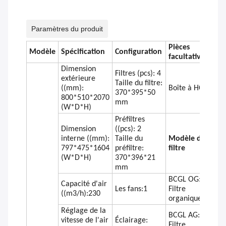
Paramètres du produit
Pièces
Modèle
Spécification
Configuration
facultatives
Dimension
Filtres (pcs): 4
extérieure
Taille du filtre:
((mm):
Boîte à HCL
370*395*50
800*510*2070
mm
(W*D*H)
Préfiltres
Dimension
((pcs): 2
interne ((mm):
Taille du
Modèle de
797*475*1604
préfiltre:
filtre
(W*D*H)
370*396*21
mm
BCGL OG:
Capacité d'air
Les fans:1
Filtre
((m3/h):230
organique
Réglage de la
BCGL AG:
vitesse de l'air
Éclairage:
Filtre