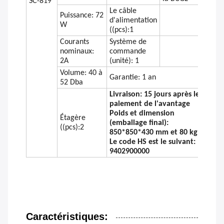
SC-819
Le câble
Puissance: 72
d'alimentation
W
((pcs):1
Courants
Système de
nominaux:
commande
2A
(unité): 1
Volume: 40 à
Garantie: 1 an
52 Dba
Livraison: 15 jours après le
paiement de l'avantage
Poids et dimension
Étagère
(emballage final):
((pcs):2
850*850*430 mm et 80 kg
Le code HS est le suivant:
9402900000
Caractéristiques: