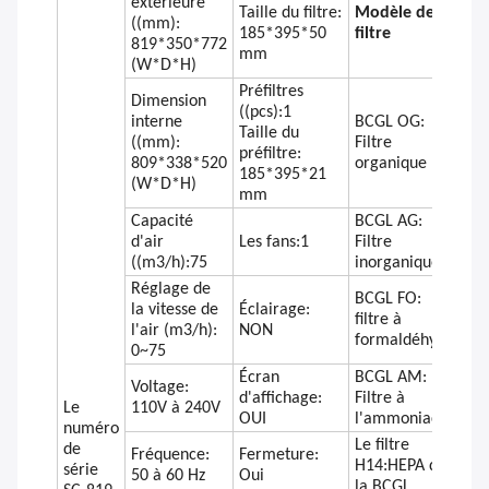
extérieure
Taille du filtre:
Modèle de
((mm):
185*395*50
filtre
819*350*772
mm
(W*D*H)
Préfiltres
Dimension
((pcs):1
interne
BCGL OG:
Taille du
((mm):
Filtre
préfiltre:
809*338*520
organique
185*395*21
(W*D*H)
mm
Capacité
BCGL AG:
d'air
Les fans:1
Filtre
((m3/h):75
inorganique
Réglage de
BCGL FO:
la vitesse de
Éclairage:
filtre à
l'air (m3/h):
NON
formaldéhyde
0~75
Écran
BCGL AM:
Voltage:
d'affichage:
Filtre à
Le
110V à 240V
OUI
l'ammoniac
numéro
Le filtre
de
Fréquence:
Fermeture:
H14:HEPA de
série
50 à 60 Hz
Oui
la BCGL