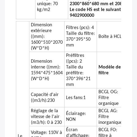
unique: 70
2300*860*680 mm et 208 kg
kg/m2
Le code HS est le suivant:
9402900000
Dimension
Filtres (pcs): 4
extérieure
Taille du filtre:
((mm):
Boîte à HCL
370*395*50
1600*510*2070
mm
(W*D*H)
Préfiltres
Dimension
((pcs): 2
interne ((mm):
Taille du
Modèle de
1594*475*1604
préfiltre:
filtre
(W*D*H)
370*396*21
mm
BCGL OG:
Capacité d'air
Les fans:1
Filtre
((m3/h):230
organique
Réglage de la
BCGL AG:
Éclairage:
vitesse de l'air
Filtre
NON
(m3/h): 0 à 230
inorganique
Écran
BCGL FO:
Voltage: 110V à
d'affichage:
filtre à
Le