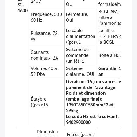
240V
OUI
formaldéhyde
SC-
1600
BCGL AM:
Fréquence: 50 à
Fermeture:
Filtre à
60 Hz
Oui
l'ammoniac
Le câble
Le filtre
Puissance: 72
d'alimentation
H14:HEPA de
W
((pcs):1
la BCGL
Système de
Courants
commande
Boîte à HCL
nominaux: 2A
(unité): 1
Volume: 40 à
Système
Garantie: 1
52 Dba
d'alarme: OUI
an
Livraison: 15 jours après le
paiement de l'avantage
Poids et dimension
Étagère
(emballage final):
((pcs):16
1950*850*550mm*2 et
295kg
Le code HS est le suivant:
9402900000
Dimension
Filtres (pcs): 2