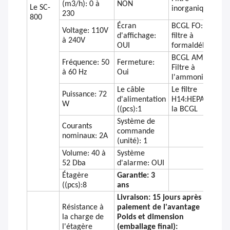
(m3/h): 0 à
NON
Le SC-
inorganique
230
800
Écran
BCGL FO:
Voltage: 110V
d'affichage:
filtre à
à 240V
OUI
formaldéhyde
BCGL AM:
Fréquence: 50
Fermeture:
Filtre à
à 60 Hz
Oui
l'ammoniac
Le câble
Le filtre
Puissance: 72
d'alimentation
H14:HEPA de
W
((pcs):1
la BCGL
Système de
Courants
commande
nominaux: 2A
(unité): 1
Volume: 40 à
Système
52 Dba
d'alarme: OUI
Étagère
Garantie: 3
((pcs):8
ans
Livraison: 15 jours après le
Résistance à
paiement de l'avantage
la charge de
Poids et dimension
l'étagère
(emballage final):