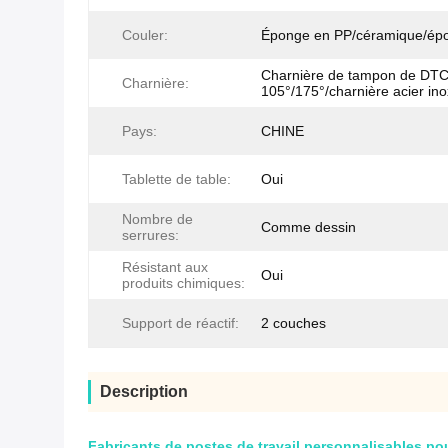
Couler:
Éponge en PP/céramique/ép
Charnière de tampon de DT
Charnière:
105°/175°/charnière acier in
Pays:
CHINE
Tablette de table:
Oui
Nombre de
Comme dessin
serrures:
Résistant aux
Oui
produits chimiques:
Support de réactif:
2 couches
Description
Fabricants de postes de travail personnalisables po