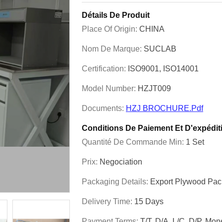
Détails De Produit
Place Of Origin:
CHINA
Nom De Marque:
SUCLAB
Certification:
ISO9001, ISO14001
Model Number:
HZJT009
Documents:
HZJ BROCHURE.pdf
Conditions De Paiement Et D'expédit
Quantité De Commande Min:
1 Set
Prix:
Negociation
Packaging Details:
Export Plywood Pa
Delivery Time:
15 Days
Payment Terms:
T/T, D/A, L/C, D/P, M