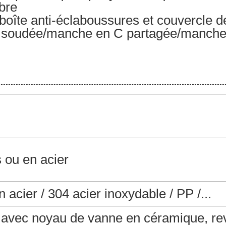
bre
 boîte anti-éclaboussures et couvercle d
 soudée/manche en C partagée/manche e
 ou en acier
in acier / 304 acier inoxydable / PP /...
n avec noyau de vanne en céramique, r