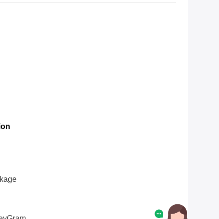
ion
ckage
oneyGram