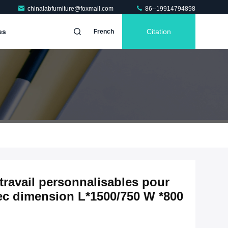
chinalabfurniture@foxmail.com
86--19914794898
es
Citation
French
travail personnalisables pour
vec dimension L*1500/750 W *800