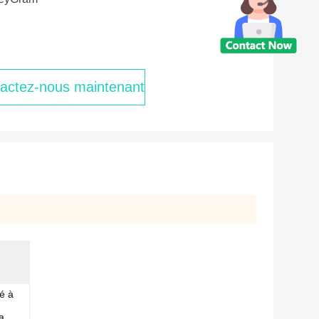
actez-nous maintenant
é à
a