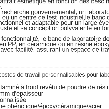
 attrait esthétique en fonction des besoi
.
 recherche gouvernemental, un laboratoi
 ou un centre de test industriel,le banc 
nctionnel et adaptable pour un large éve
uste et sa conception polyvalente en fon
onctionnalité, le banc de laboratoire de
en PP, en céramique ou en résine époxy
avec facilité, assurant un espace de trav
ostes de travail personnalisables pour lab
laminé à froid revêtu de poudre de rési
2 mm d'épaisseur
onnalisée
ne phénolique/époxy/céramique/acier