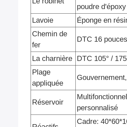
Le robinet
poudre d'époxy
Lavoie
Éponge en rési
Chemin de
DTC 16 pouces t
fer
La charnière
DTC 105° / 175°
Plage
Gouvernement, hô
appliquée
Multifonctionne
Réservoir
personnalisé
Cadre: 40*60*10
Réactifs