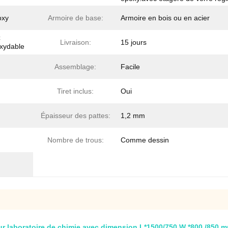
oxy
Armoire de base:
Armoire en bois ou en acier
C
Livraison:
15 jours
oxydable
Assemblage:
Facile
Tiret inclus:
Oui
Épaisseur des pattes:
1,2 mm
Nombre de trous:
Comme dessin
ur laboratoire de chimie avec dimension L*1500/750 W *800 /850 