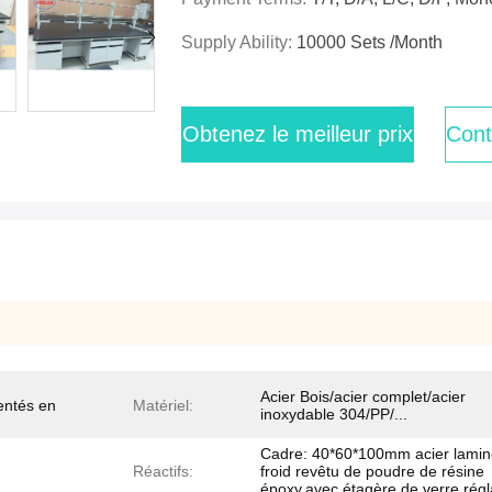
Supply Ability:
10000 Sets /Month
Obtenez le meilleur prix
Cont
Acier Bois/acier complet/acier
entés en
Matériel:
inoxydable 304/PP/...
Cadre: 40*60*100mm acier lamin
Réactifs:
froid revêtu de poudre de résine
époxy.avec étagère de verre régl