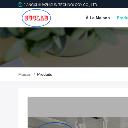
JIANGXI HUAZHIJUN TECHNOLOGY CO., LTD
À La Maison
Produ
Maison
/
Produits