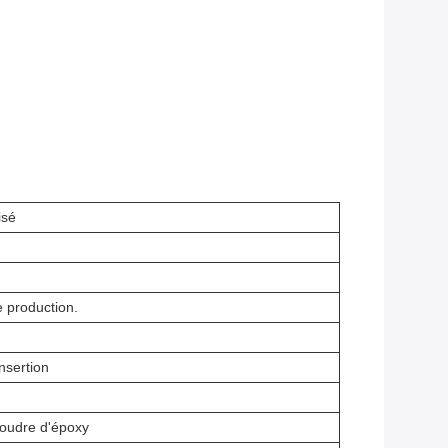
isé
e production.
nsertion
poudre d'époxy