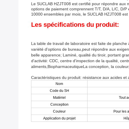
Le SUCLAB HZJT008 est certifié pour répondre aux no
options de paiement comprennent T/T, D/A, L/C, D/P e
10000 ensembles par mois, le SUCLAB HZJT008 est le c
Les spécifications du produit:
La table de travail de laboratoire est faite de planche 
variété d'options de bureau,peut répondre aux exigence
belle apparence; Laminé, qualité du tiroir, portant gr
d'activité: CDC, centre d'inspection de la qualité, cen
aliments,BiopharmaceutiqueLa conception, la couleur,
Caractéristiques du produit: résistance aux acides et 
Nom
Code du SH
Matériel
Tout a
Conception
Couleur
Pour les a
Application du projet
Hôp