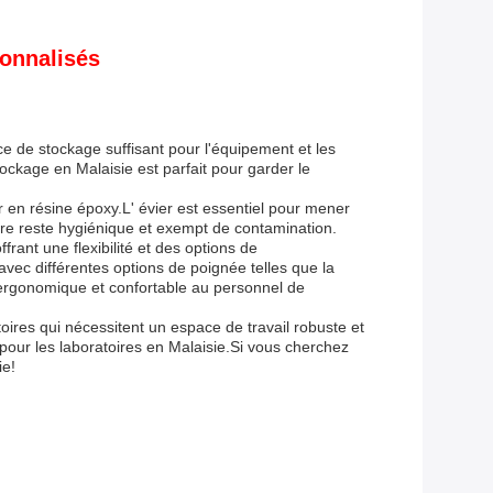
sonnalisés
ace de stockage suffisant pour l'équipement et les
ockage en Malaisie est parfait pour garder le
r en résine époxy.L' évier est essentiel pour mener
toire reste hygiénique et exempt de contamination.
rant une flexibilité et des options de
vec différentes options de poignée telles que la
 ergonomique et confortable au personnel de
toires qui nécessitent un espace de travail robuste et
pour les laboratoires en Malaisie.Si vous cherchez
ie!