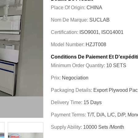
Place Of Origin:
CHINA
Nom De Marque:
SUCLAB
Certification:
ISO9001, ISO14001
Model Number:
HZJT008
Conditions De Paiement Et D'expédit
Minimum Order Quantity:
10 SETS
Prix:
Negociation
Packaging Details:
Export Plywood Pa
Delivery Time:
15 Days
Payment Terms:
T/T, D/A, L/C, D/P, M
Supply Ability:
10000 Sets /Month