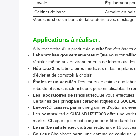
Lavoie
Équipement pour
Cabinet de base
Armoire en bois
Vous cherchez un banc de laboratoire avec stockage e
Applications à réaliser:
À la recherche d'un produit de qualité
Prix des bancs d
Laboratoires gouvernementaux:
Que vous travailli
résister même aux environnements de laboratoire les pl
Hôpitaux:
Les laboratoires médicaux et les hôpitaux 
d'évier et de comptoir à choisir.
Écoles et universités:
Des cours de chimie aux labo
robuste et ses caractéristiques personnalisables le re
Les laboratoires de l'industrie:
Que vous effectuiez
Certaines des principales caractéristiques du SUCLA
Lavoie:
Choisissez parmi une gamme d'options d'évier
Les comptoirs:
Le SUCLAB HZJT008 offre une variété 
marbre.Chaque option est conçue pour être durable e
Le rail:
Le rail silencieux à trois sections de 16 pouce
Couleur:
Choisissez parmi une gamme de couleurs, y com