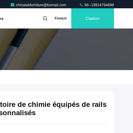
chinalabfurniture@foxmail.com
86--19914794898
es
Citation
French
toire de chimie équipés de rails
sonnalisés