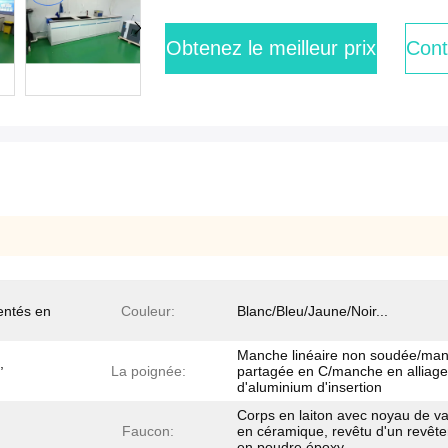
Obtenez le meilleur prix
Cont
entés en
Couleur:
Blanc/Bleu/Jaune/Noir...
Manche linéaire non soudée/ma
,
La poignée:
partagée en C/manche en alliage
d'aluminium d'insertion
Corps en laiton avec noyau de v
Faucon:
en céramique, revêtu d'un revêt
en poudre époxy