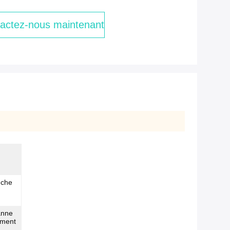
actez-nous maintenant
nche
anne
ement