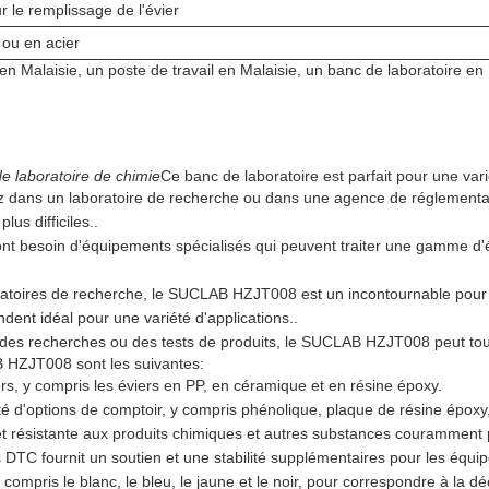
 le remplissage de l'évier
 ou en acier
n Malaisie, un poste de travail en Malaisie, un banc de laboratoire en
e laboratoire de chimie
Ce banc de laboratoire est parfait pour une vari
ez dans un laboratoire de recherche ou dans une agence de réglementat
us difficiles..
ont besoin d'équipements spécialisés qui peuvent traiter une gamme d'éc
ratoires de recherche, le SUCLAB HZJT008 est un incontournable pour 
ndent idéal pour une variété d'applications..
 des recherches ou des tests de produits, le SUCLAB HZJT008 peut tou
B HZJT008 sont les suivantes:
s, y compris les éviers en PP, en céramique et en résine époxy.
d'options de comptoir, y compris phénolique, plaque de résine époxy, 
t résistante aux produits chimiques et autres substances couramment p
s DTC fournit un soutien et une stabilité supplémentaires pour les équip
pris le blanc, le bleu, le jaune et le noir, pour correspondre à la déc