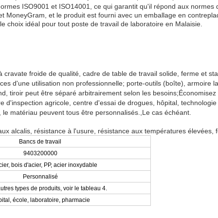
rmes ISO9001 et ISO14001, ce qui garantit qu'il répond aux normes de
t MoneyGram, et le produit est fourni avec un emballage en contreplaq
hoix idéal pour tout poste de travail de laboratoire en Malaisie.
à cravate froide de qualité, cadre de table de travail solide, ferme et st
s d'une utilisation non professionnelle; porte-outils (boîte), armoire la
and, tiroir peut être séparé arbitrairement selon les besoins;Économise
tre d'inspection agricole, centre d'essai de drogues, hôpital, technologi
 le matériau peuvent tous être personnalisés.,Le cas échéant.
aux alcalis, résistance à l'usure, résistance aux températures élevées, 
Bancs de travail
9403200000
cier, bois d'acier, PP, acier inoxydable
Personnalisé
utres types de produits, voir le tableau 4.
ital, école, laboratoire, pharmacie