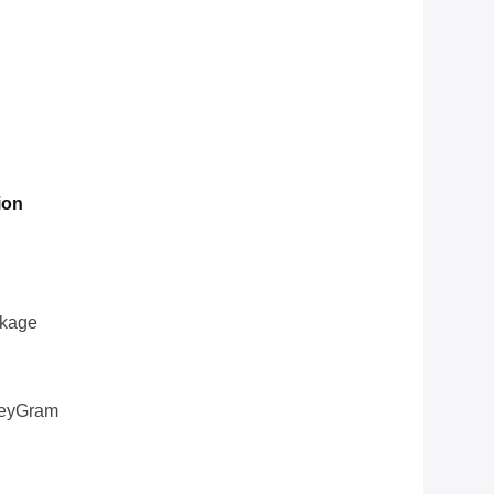
ion
ckage
oneyGram