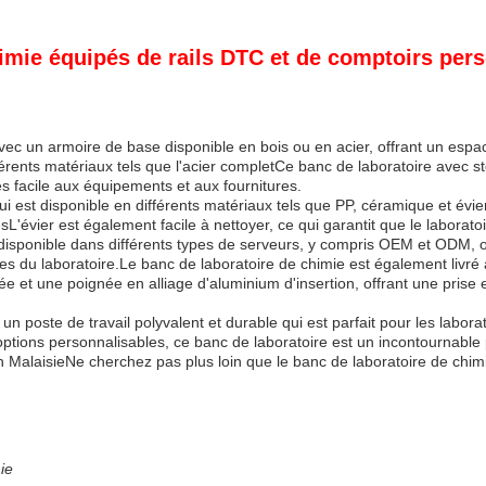
himie équipés de rails DTC et de comptoirs per
é avec un armoire de base disponible en bois ou en acier, offrant un esp
érents matériaux tels que l'acier completCe banc de laboratoire avec st
s facile aux équipements et aux fournitures.
i est disponible en différents matériaux tels que PP, céramique et évie
desL'évier est également facile à nettoyer, ce qui garantit que le labora
t disponible dans différents types de serveurs, y compris OEM et ODM, off
s du laboratoire.Le banc de laboratoire de chimie est également livré a
e et une poignée en alliage d'aluminium d'insertion, offrant une prise
un poste de travail polyvalent et durable qui est parfait pour les labora
ptions personnalisables, ce banc de laboratoire est un incontournable 
en MalaisieNe cherchez pas plus loin que le banc de laboratoire de chim
ie