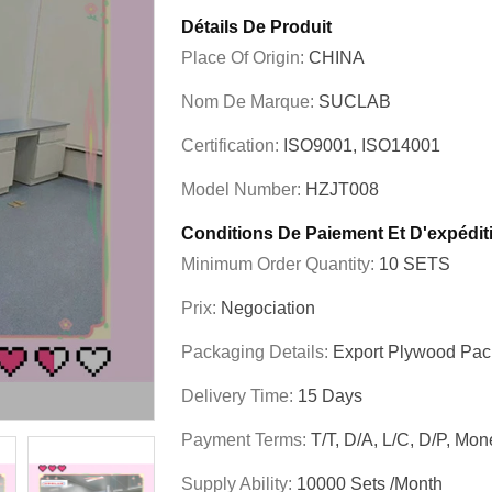
Détails De Produit
Place Of Origin:
CHINA
Nom De Marque:
SUCLAB
Certification:
ISO9001, ISO14001
Model Number:
HZJT008
Conditions De Paiement Et D'expédit
Minimum Order Quantity:
10 SETS
Prix:
Negociation
Packaging Details:
Export Plywood Pa
Delivery Time:
15 Days
Payment Terms:
T/T, D/A, L/C, D/P, M
Supply Ability:
10000 Sets /Month