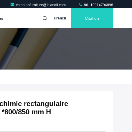
chinalabfurniture@foxmail.com
86--19914794898
es
Citation
French
chimie rectangulaire
 *800/850 mm H