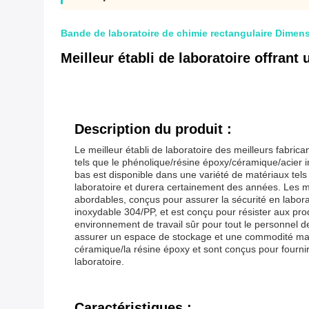
Bande de laboratoire de chimie rectangulaire Dimen
Meilleur établi de laboratoire offra
Description du produit :
Le meilleur établi de laboratoire des meilleurs fabrican
tels que le phénolique/résine époxy/céramique/acier
bas est disponible dans une variété de matériaux tels 
laboratoire et durera certainement des années. Les mei
abordables, conçus pour assurer la sécurité en laborato
inoxydable 304/PP, et est conçu pour résister aux produ
environnement de travail sûr pour tout le personnel d
assurer un espace de stockage et une commodité maximu
céramique/la résine époxy et sont conçus pour fournir 
laboratoire.
Caractéristiques :