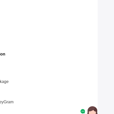
ion
ckage
oneyGram