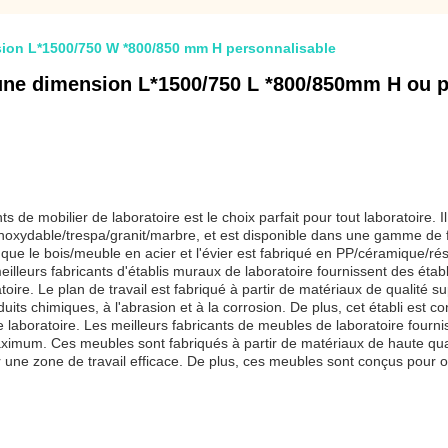
sion L*1500/750 W *800/850 mm H personnalisable
nt une dimension L*1500/750 L *800/850mm H ou 
ts de mobilier de laboratoire est le choix parfait pour tout laboratoire. I
 inoxydable/trespa/granit/marbre, et est disponible dans une gamme de
que le bois/meuble en acier et l'évier est fabriqué en PP/céramique/rési
lleurs fabricants d'établis muraux de laboratoire fournissent des établi
ire. Le plan de travail est fabriqué à partir de matériaux de qualité sup
its chimiques, à l'abrasion et à la corrosion. De plus, cet établi est c
e laboratoire. Les meilleurs fabricants de meubles de laboratoire four
m. Ces meubles sont fabriqués à partir de matériaux de haute qualité 
une zone de travail efficace. De plus, ces meubles sont conçus pour off