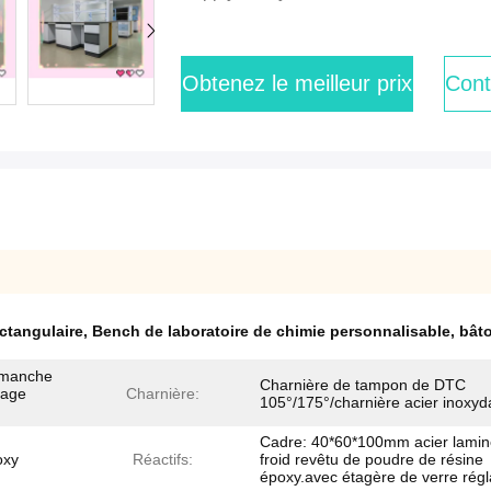
Obtenez le meilleur prix
Cont
ectangulaire
,
Bench de laboratoire de chimie personnalisable
,
bâto
/manche
Charnière de tampon de DTC
iage
Charnière:
105°/175°/charnière acier inoxyd
Cadre: 40*60*100mm acier lamin
oxy
Réactifs:
froid revêtu de poudre de résine
époxy.avec étagère de verre régl