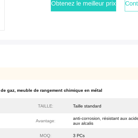
Obtenez le meilleur prix
Cont
 de gaz
,
meuble de rangement chimique en métal
TAILLE:
Taille standard
anti-corrosion, résistant aux acid
Avantage:
aux alcalis
MOQ:
3 PCs