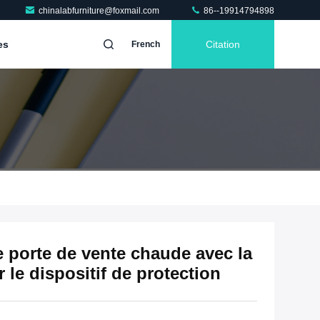
chinalabfurniture@foxmail.com
86--19914794898
es
Citation
French
 porte de vente chaude avec la
 le dispositif de protection