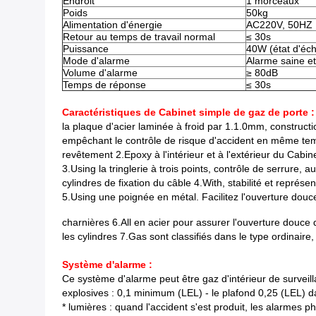
Endroit
1 morceaux
Poids
50kg
Alimentation d'énergie
AC220V, 50HZ
Retour au temps de travail normal
≤ 30s
Puissance
40W (état d'éc
Mode d'alarme
Alarme saine et
Volume d'alarme
≥ 80dB
Temps de réponse
≤ 30s
Caractéristiques de Cabinet simple de gaz de porte :
la plaque d'acier laminée à froid par 1.1.0mm, constructi
empêchant le contrôle de risque d'accident en même t
revêtement 2.Epoxy à l'intérieur et à l'extérieur du Cabinet
3.Using la tringlerie à trois points, contrôle de serrure, 
cylindres de fixation du câble 4.With, stabilité et représe
5.Using une poignée en métal. Facilitez l'ouverture douc
charnières 6.All en acier pour assurer l'ouverture douce
les cylindres 7.Gas sont classifiés dans le type ordinair
Système d'alarme :
Ce système d'alarme peut être gaz d'intérieur de surveil
explosives : 0,1 minimum (LEL) - le plafond 0,25 (LEL) da
* lumières : quand l'accident s'est produit, les alarmes ph