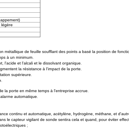
happement)
 légère
on métallique de feuille soufflant des points a basé la position de fonc
emps à un minimum.
, l'acide et l'alcali et le dissolvant organique.
augmentent la résistance à l'impact de la porte.
ntation supérieure.
e.
 de la porte en même temps à l'entreprise accrue.
e, alarme automatique.
lance continu et automatique, acétylène, hydrogène, méthane, et d'autre
ns le capteur vigilant de sonde sentira cela et quand, pour éviter effec
otoélectriques ;