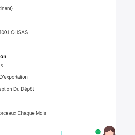
inent)
14001 OHSAS
ion
ux
'exportation
eption Du Dépôt
orceaux Chaque Mois