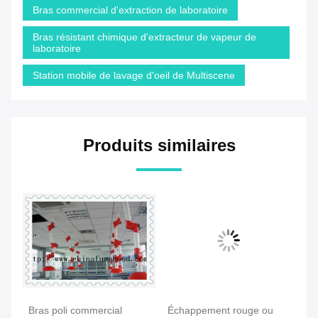
Bras commercial d'extraction de laboratoire
Bras résistant chimique d'extracteur de vapeur de
laboratoire
Station mobile de lavage d'oeil de Multiscene
Produits similaires
Bras poli commercial
Échappement rouge ou
Ex