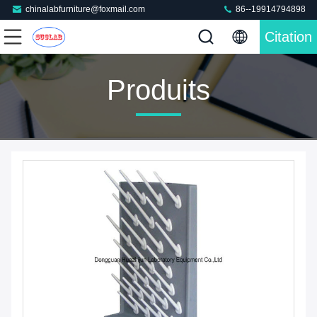
chinalabfurniture@foxmail.com
86--19914794898
Citation
Produits