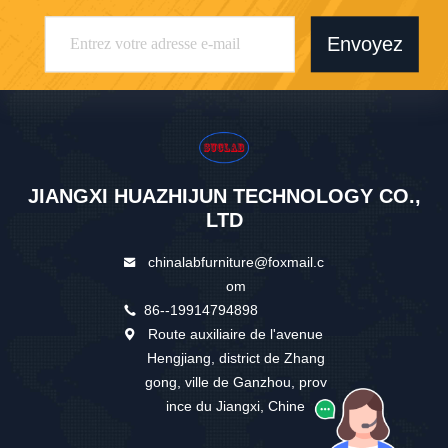
Envoyez
JIANGXI HUAZHIJUN TECHNOLOGY CO.,
LTD
chinalabfurniture@foxmail.c
om
86--19914794898
Route auxiliaire de l'avenue
Hengjiang, district de Zhang
gong, ville de Ganzhou, prov
ince du Jiangxi, Chine