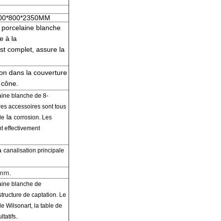
800*800*2350MM
 porcelaine blanche
e à la
st complet,
assure
la
tion
dans la couverture
 cône.
aine blanche
de
8-
tres
accessoires sont
tous
la
de
corrosion
.
Les
t effectivement
a
canalisation principale
5mm.
aine blanche
de
structure de captation
.
Le
de
Wilsonart
,
la
table
de
tatifs.