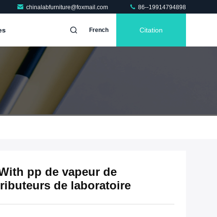
chinalabfurniture@foxmail.com
86--19914794898
es
Citation
French
 With pp de vapeur de
ributeurs de laboratoire