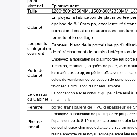
produit
Matériel
Pp structurent
Taille
1200*800*2350MM, 1500*800*2350MM, 1
Employez la
fabrication
de
plat
importée
par
épaisse
de
8-10mm
pp
,
excellente
résistanc
Cabinet
corrosion,
l'
essai
de soudure sans couture
e
fermeté et
le scellage
.
Les points
Panneau
blanc de
la
porcelaine
pp d'
utilisa
d'intégration
de rétrécissement de points d'intégration de
couvrent
Employez la
fabrication
de
plat
importée par
porcel
10mm
pp
,
charnière,
poignées de porte,
vis et d'au
Porte de
les
matériaux de
pp
, empêcher effectivement
local 
Cabinet
volets
de
ventilation de
conception
de
porte
,
peuven
favoriser la
circulation d'
air
dans l'armoire
.
l
La conception a 6"
le
conduit
,
qui peut être relié à
Le dessus
du Cabinet
de ventilation.
Fenêtre
borad transparent de PVC d'épaisseur de 
Employez la
fabrication
de
plat
importée
par porcel
l'
épaisseur
pp
de
8-10mm
,
conçue pour doubler la
Plan de
travail
conseil
physico-chimique
et
la
table
en céramique
résine époxyde
ou
le noyau solide peuvent être facul