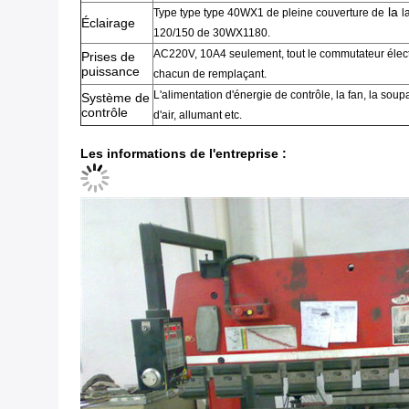
la
Type
type type 40WX1
de
pleine
couverture
de
l
Éclairage
120/150
de 30WX1180.
AC220V
,
10A4 seulement
,
tout le
commutateur élect
Prises de
puissance
chacun de
remplaçant
.
L'alimentation d'énergie de contrôle
,
la fan
,
la soup
Système de
contrôle
d'air
,
allumant etc.
Les informations de l'entreprise
: