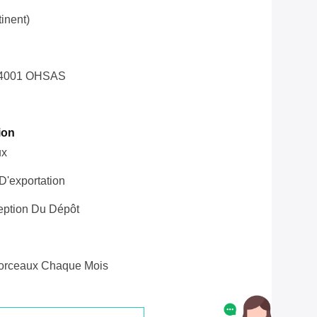
inent)
14001 OHSAS
ion
ux
'exportation
eption Du Dépôt
orceaux Chaque Mois