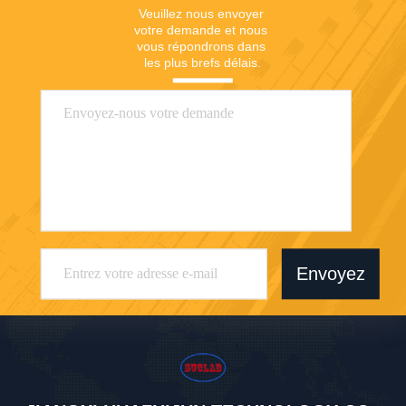
Veuillez nous envoyer 
votre demande et nous 
vous répondrons dans 
les plus brefs délais.
Envoyez