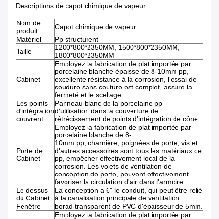
Descriptions de capot chimique de vapeur :
Nom de
Capot chimique de vapeur
produit
Matériel
Pp structurent
1200*800*2350MM, 1500*800*2350MM,
Taille
1800*800*2350MM
Employez la fabrication de plat importée par
porcelaine blanche épaisse de 8-10mm pp,
Cabinet
excellente résistance à la corrosion, l'essai de
soudure sans couture est complet, assure la
fermeté et le scellage.
Les points
Panneau blanc de la porcelaine pp
d'intégration
d'utilisation dans la couverture de
couvrent
rétrécissement de points d'intégration de cône.
Employez la fabrication de plat importée par
porcelaine blanche de 8-
10mm pp, charnière, poignées de porte, vis et
Porte de
d'autres accessoires sont tous les matériaux de
Cabinet
pp, empêcher effectivement local de la
corrosion. Les volets de ventilation de
conception de porte, peuvent effectivement
favoriser la circulation d'air dans l'armoire.
Le dessus
La conception a 6" le conduit, qui peut être relié
du Cabinet
à la canalisation principale de ventilation.
Fenêtre
borad transparent de PVC d'épaisseur de 5mm.
Employez la fabrication de plat importée par