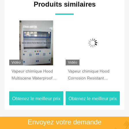
Produits similaires
Vidéo
Vidéo
Vi
Vapeur chimique Hood
Vapeur chimique Hood
Va
pot
Multiscene Waterproof
Corrosion Resistant
Ho
Practical de laboratoire
Antirust de laboratoire
Fu
acide de preuve
ix
Obtenez le meilleur prix
Obtenez le meilleur prix
Ob
Envoyez votre demande