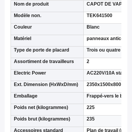
Nom de produit
CAPOT DE VAPEU
Modèle non.
TEK641500
Couleur
Blanc
Matériel
panneaux anticorro
Type de porte de placard
Trois ou quatre por
Assortiment de travailleurs
2
Electric Power
AC220V/10A standard
Ext. Dimension (HxWxD/mm)
2350x1500x800
Emballage
Frappé-vers le bas 
Poids net (kilogrammes)
225
Poids brut (kilogrammes)
235
Accessoires standard
Plan de travail (p