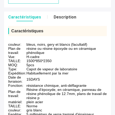
Caractéristiques
Description
Caractéristiques
couleur:
bleus, noirs, gery et blancs (facultatif)
Plan de
résine ou résine époxyde ou en céramique
travail:
phénolique
Vue:
H-cadre
TAILLE:
1500*850*2350
MOQ:
5pcs
Type:
Capot de vapeur de laboratoire
Expédition:
Habituellement par la mer
Date de
15DAYS
livraison:
Fonction:
résistance chimique, anti-déflagrante
Résine d'époxyde, en céramique, panneau de
Plan de
résine phénolique de 12.7mm, plans de travail de
travail:
résine p
matériel:
plein acier
TAILLE:
Norme
couleur:
gris blanc
Fenêtre:
5 millimètres de verre trempé d'épaisseur