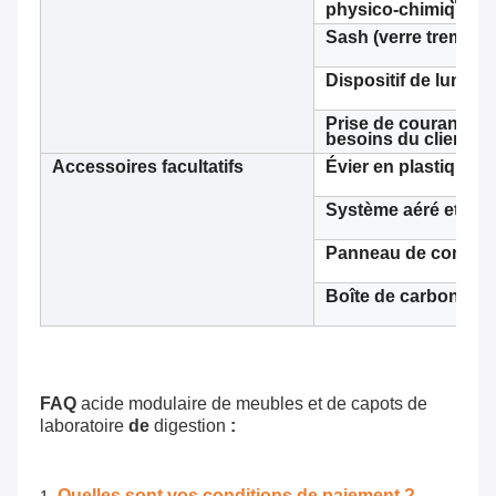
physico-chimique d
Sash (verre trempé 
Dispositif de lumièr
Prise de courant él
besoins du client)
Accessoires facultatifs
Évier en plastique, 
Système aéré et fan 
Panneau de command
Boîte de carbone p
FAQ
acide modulaire de meubles et de capots de
laboratoire
de
digestion
:
Quelles sont vos conditions de paiement ?