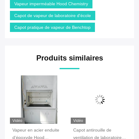
Vapeur imperméable Hood Chemistry
Capot de vapeur de laboratoire d'école
Capot pratique de vapeur de Benchtop
Produits similaires
o
Vidéo
Vidéo
ur en acier enduite
Capot antirouille de
Vapeur chim
poxyde Hood
ventilation de laboratoire,
Adjustable A