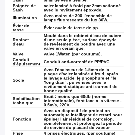
Sash
6mm de verre trempé.
Poignée de
acier laminé à froid par 2mm actionné
Sash
avec le revêtement époxyde.
Avec moins de 300 l'ensemble de
Illumination
lampe fluorescente du lux 30W.
Évier de
Évier ovale de tasse de pp.
tasse
Moulé dans le robinet d'eau de cuivre
Robinet
d'une seule pièce, surface époxyde
d'eau
de revêtement de poudre avec une
valve en céramique.
Valve
valve 1Water. (par coutume).
Conduit
Conduit anti-corrosif de PP/PVC.
d'épuisement
Avec l'épaisseur de 1.5mm de la
plaque d'acier laminée à froid, après
le lavage acide, le phosphure et “le
Socle
Yong dian”, pulvérisés avec le
revêtement statique anti-corrosif de
bonne qualité.
Bruit : moins que 60db (norme
Spécification
internationale), font face à la vitesse :
technique
0.5m/s, 220V.
Avec un dispositif de protection
automatique intelligent de retard pour
Fonction
épuiser l'air résiduel de corrosion.
complètement et prolongez la période
de service du placard de vapeur.
Prise
4 prises électriques, (par coutume).