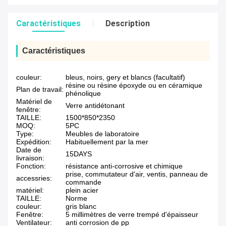
Caractéristiques
Description
Caractéristiques
couleur:
bleus, noirs, gery et blancs (facultatif)
résine ou résine époxyde ou en céramique
Plan de travail:
phénolique
Matériel de
Verre antidétonant
fenêtre:
TAILLE:
1500*850*2350
MOQ:
5PC
Type:
Meubles de laboratoire
Expédition:
Habituellement par la mer
Date de
15DAYS
livraison:
Fonction:
résistance anti-corrosive et chimique
prise, commutateur d'air, ventis, panneau de
accessries:
commande
matériel:
plein acier
TAILLE:
Norme
couleur:
gris blanc
Fenêtre:
5 millimètres de verre trempé d'épaisseur
Ventilateur:
anti corrosion de pp