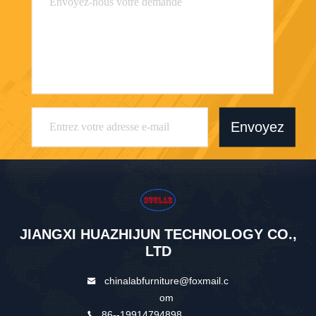
Envoyez
JIANGXI HUAZHIJUN TECHNOLOGY CO.,
LTD
chinalabfurniture@foxmail.c
om
86--19914794898