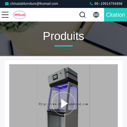
chinalabfurniture@foxmail.com
86--19914794898
Citation
Produits