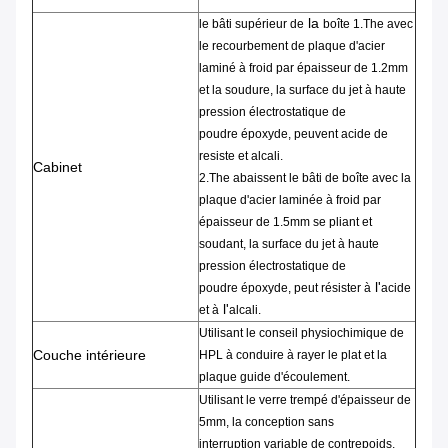
la
le bâti
supérieur de
boîte 1.The
avec
le
recourbement
de plaque d'acier
laminé à froid par épaisseur
de
1.2mm
et la soudure, la surface du
jet
à haute
pression électrostatique de
poudre
époxyde
,
peuvent acide de
resiste et alcali.
Cabinet
2.The
abaissent le
bâti de
boîte
avec la
plaque d'acier laminée à froid par
épaisseur de 1.5mm
se pliant et
soudant
,
la surface du
jet
à haute
pression
électrostatique
de
l'
poudre
époxyde
,
peut résister à
acide
l'
et à
alcali.
Utilisant le
conseil physiochimique de
Couche intérieure
HPL
à conduire à
rayer
le plat et la
plaque guide d'écoulement.
Utilisant le
verre trempé
d'épaisseur
de
5mm
, la
conception
sans
interruption variable
de
contrepoids
,