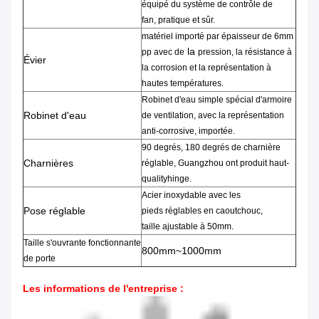
équipé du
système de contrôle de
fan
,
pratique et sûr.
matériel importé par
épaisseur
de
6mm
la
pp
avec de
pression,
la résistance à
Évier
la corrosion
et la représentation à
hautes températures.
Robinet
d'
eau
simple
spécial
d'
armoire
Robinet d'eau
de
ventilation
,
avec la représentation
anti-corrosive
, importée.
90 degrés
,
180 degrés de charnière
Charnières
réglable
,
Guangzhou ont produit
haut-
qualityhinge
.
Acier inoxydable
avec les
Pose réglable
pieds réglables
en caoutchouc
,
taille
ajustable
à 50mm.
Taille s'ouvrante
fonctionnante
800mm~1000mm
de
porte
Les informations de l'entreprise
: