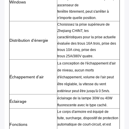
Windows
ascenseur de
fenêtre
librement,
peut
s'arrêter à
n'importe quelle position.
Choisissez la
prise
supérieure de
Zhejiang CHINT
, les
caractéristiques
pour la
prise
actuelle
Distribution d'énergie
évaluée
des trous
16A
trois
,
prise des
trous
10A
cinq,
prise
des
trous
25A/380V
quatre
.
La conception de l'échappement d'air
de niveau, aucun morts
Échappement d'air
d'échappement, volume de l'air peut
être réglable, la vitesse du vent
extérieur peut être jusqu'à 0.5m/s.
éclairage de la lampe 30W ou 40W
Éclairage
fluorescente avec le type caché.
Le corps d'armoire
est équipé de
fuite,
surcharge,
dispositif de protection
Fonctions
automatique de
court-circuit
, et est