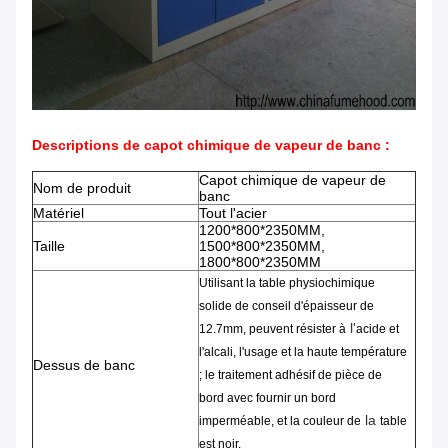
Descriptions de capot chimique de vapeur de banc :
Capot chimique de vapeur de
Nom de produit
banc
Matériel
Tout l'acier
1200*800*2350MM,
Taille
1500*800*2350MM,
1800*800*2350MM
Utilisant la
table physiochimique
solide
de conseil d'
épaisseur
de
l'
12.7mm
,
peuvent résister à
acide et
l'alcali
,
l'usage et
la haute température
Dessus de banc
;
le traitement adhésif de pièce de
bord
avec fournir un bord
la
imperméable
,
et
la
couleur de
table
est noir
.