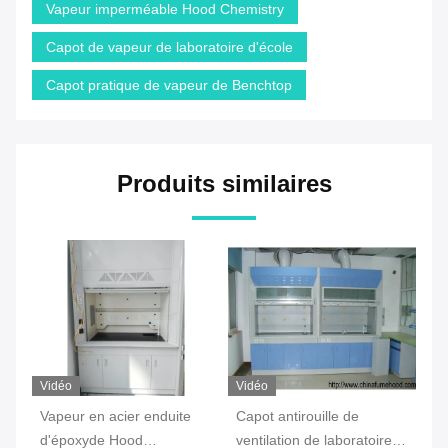
Vapeur imperméable Hood Chemistry
Capot de vapeur de laboratoire d'école
Capot pratique de vapeur de Benchtop
Produits similaires
Vidéo
Vidéo
Vi
Vapeur en acier enduite
Capot antirouille de
Va
t,
d'époxyde Hood
ventilation de laboratoire,
Ad