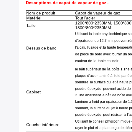
Descriptions de capot de vapeur de gaz :
Nom de produit
Capot de vapeur de gaz
Matériel
Tout l'acier
1200*800*2350MM, 1500*80
Taille
1800*800*2350MM
Utilisant la
table physiochimique
so
d'
épaisseur
de
12.7mm
,
peuvent rés
l'alcali
,
l'usage et
la haute températ
Dessus de banc
de pièce de bord
avec fournir un b
la
couleur de
table est noir
.
la
le bâti
supérieur de
boîte 1.The
plaque d'acier laminé à froid par é
soudure, la surface du
jet
à haute p
poudre
époxyde
,
peuvent acide de r
Cabinet
2.The
abaissent le
bâti de
boîte
ave
laminée à froid par épaisseur de 
soudant
,
la surface du
jet
à haute p
l'
poudre
époxyde
,
peut résister à
ac
Utilisant le
conseil physiochimique
Couche intérieure
rayer
le plat et la plaque guide d'é