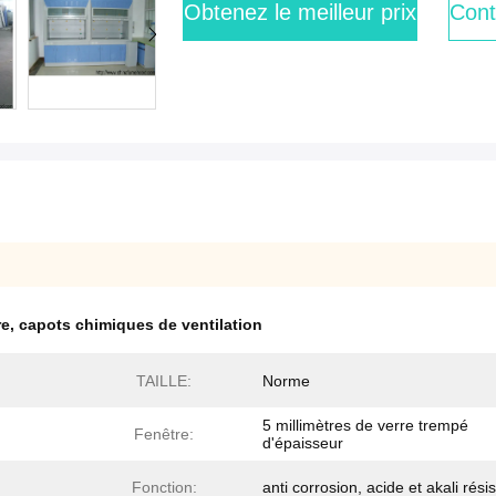
Obtenez le meilleur prix
Cont
re
,
capots chimiques de ventilation
TAILLE:
Norme
5 millimètres de verre trempé
Fenêtre:
d'épaisseur
Fonction:
anti corrosion, acide et akali rési