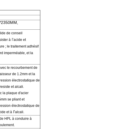
0*2350MM,
lide
de conseil
l'
ister à
acide et
ure
;
le traitement adhésif
ord imperméable
,
et
la
avec le
recourbement
de
paisseur
de
1.2mm
et la
ression électrostatique de
esiste et alcali.
c la plaque d'acier
1.5mm
se pliant et
ression
électrostatique
de
l'
ide et à
alcali.
 de
HPL
à conduire à
coulement.