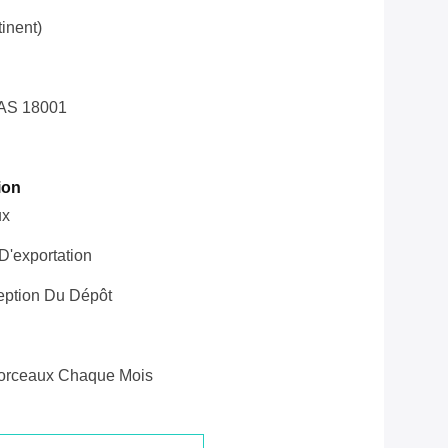
inent)
AS 18001
ion
ux
'exportation
eption Du Dépôt
orceaux Chaque Mois