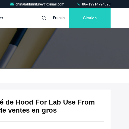
chinalabfurniture@foxmail.com
86--19914794898
es
Citation
French
é de Hood For Lab Use From
de ventes en gros