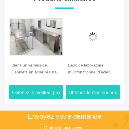
e
Biens universels de
Banc de laboratoire
As
Cabinets en acier résistant
multifonctionnel d'acier
de
à l'acide de laboratoire
inoxydable
ca
C
pour l'hôpital
3000x1500x850mm
an
ix
Obtenez le meilleur prix
Obtenez le meilleur prix
Ob
imperméables
en
Envoyez votre demande
Veuillez nous envoyer 