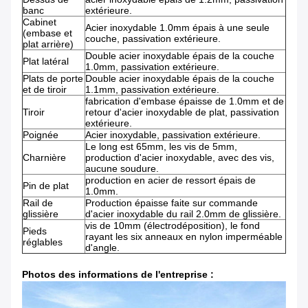
banc
extérieure.
Cabinet
Acier inoxydable 1.0mm épais à une seule
(embase et
couche, passivation extérieure.
plat arrière)
Double acier inoxydable épais de la couche
Plat latéral
1.0mm, passivation extérieure.
Plats de porte
Double acier inoxydable épais de la couche
et de tiroir
1.1mm, passivation extérieure.
fabrication d'embase épaisse de 1.0mm et de
Tiroir
retour d'acier inoxydable de plat, passivation
extérieure.
Poignée
Acier inoxydable, passivation extérieure.
Le long est 65mm, les vis de 5mm,
Charnière
production d'acier inoxydable, avec des vis,
aucune soudure.
production en acier de ressort épais de
Pin de plat
1.0mm.
Rail de
Production épaisse faite sur commande
glissière
d'acier inoxydable du rail 2.0mm de glissière.
vis de 10mm (électrodéposition), le fond
Pieds
rayant les six anneaux en nylon imperméable
réglables
d'angle.
Photos des informations de l'entreprise :