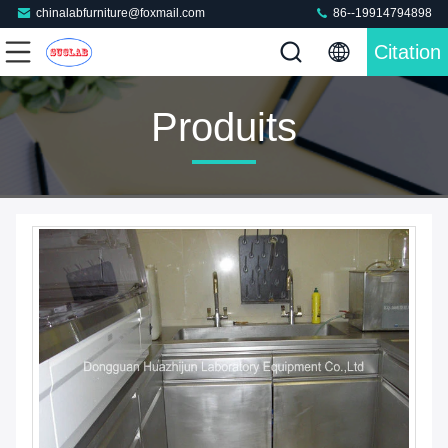
chinalabfurniture@foxmail.com
86--19914794898
Citation
Produits