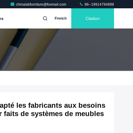
chinalabfurniture@foxmail.com
86--19914794898
es
Citation
French
dapté les fabricants aux besoins
er faits de systèmes de meubles