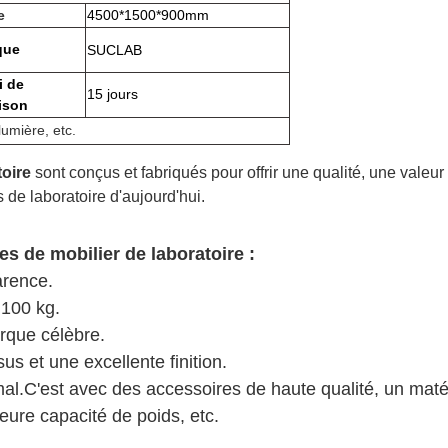
e
4500*1500*900mm
que
SUCLAB
i de
15 jours
aison
lumière, etc.
toire
sont conçus et fabriqués pour offrir une qualité, une valeur
de laboratoire d'aujourd'hui.
s de mobilier de laboratoire :
arence.
 100 kg.
rque célèbre.
s et une excellente finition.
mal.C'est avec des accessoires de haute qualité, un maté
eure capacité de poids, etc.