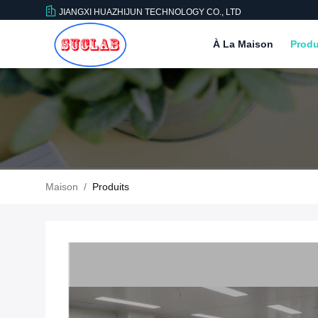
JIANGXI HUAZHIJUN TECHNOLOGY CO., LTD
À La Maison
Produ
Maison
/
Produits