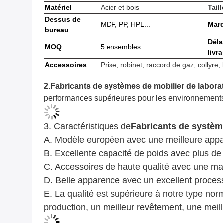
Matériel
Acier et bois
Taill
Dessus de
MDF, PP, HPL...
Mar
bureau
Déla
MOQ
5 ensembles
livr
Accessoires
Prise, robinet, raccord de gaz, collyre, 
2.
Fabricants de systèmes de mobilier de labora
performances supérieures pour les environnements 
3. Caractéristiques de
Fabricants de système
A. Modèle européen avec une meilleure app
B. Excellente capacité de poids avec plus de
C. Accessoires de haute qualité avec une ma
D. Belle apparence avec un excellent processu
E. La qualité est supérieure à notre type nor
production, un meilleur revêtement, une meill