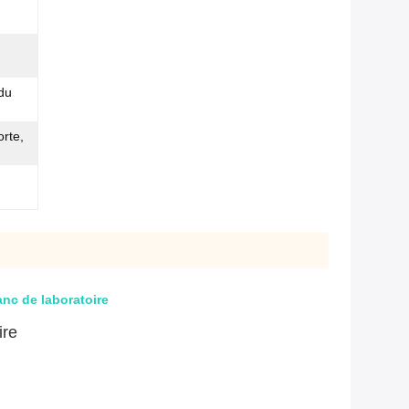
du
orte,
anc de laboratoire
ire