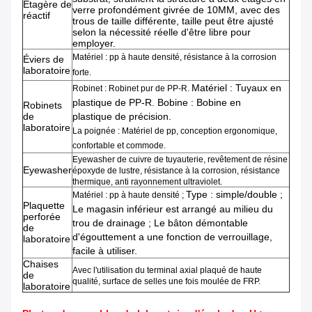
Étagère de
verre profondément givrée de 10MM, avec des
réactif
trous de taille différente, taille peut être ajusté
selon la nécessité réelle d'être libre pour
employer.
Matériel :
pp
à haute densité
,
résistance à la corrosion
Éviers de
laboratoire
forte.
Matériel : Tuyaux en
Robinet : Robinet pur de PP-R.
plastique de PP-R. Bobine : Bobine en
Robinets
de
plastique de précision.
laboratoire
La poignée : Matériel de pp, conception ergonomique,
confortable et commode.
Eyewasher de cuivre de tuyauterie, revêtement de résine
Eyewasher
époxyde de lustre, résistance à la corrosion, résistance
thermique, anti rayonnement ultraviolet.
Type : simple/double ;
Matériel : pp à haute densité ;
Plaquette
Le magasin inférieur est arrangé au milieu du
perforée
trou de drainage ; Le bâton démontable
de
d'égouttement a une fonction de verrouillage,
laboratoire
facile à utiliser.
Chaises
Avec l'utilisation du terminal axial plaqué de haute
de
qualité, surface de selles une fois moulée de FRP.
laboratoire