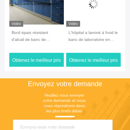
Vidéo
Vidéo
Vi
il
Bord épais résistant
L'hôpital a laminé à froid le
An
d'alcali de banc de
banc de laboratoire en
ch
laboratoire de chimie de
acier, Tableau
an
mur de Multiscene double
imperméable d'île pour le
ré
ix
Obtenez le meilleur prix
Obtenez le meilleur prix
Ob
laboratoire
Envoyez votre demande
Veuillez nous envoyer 
votre demande et nous 
vous répondrons dans 
les plus brefs délais.