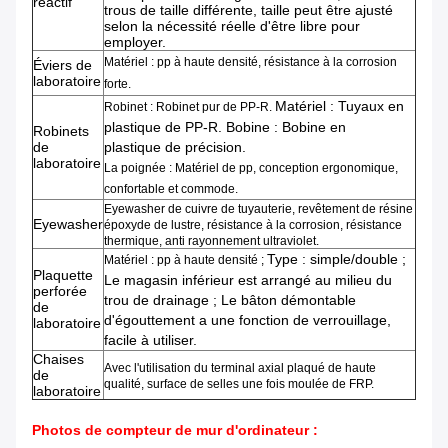
réactif
trous de taille différente, taille peut être ajusté
selon la nécessité réelle d'être libre pour
employer.
Matériel :
pp
à haute densité
,
résistance à la corrosion
Éviers de
laboratoire
forte.
Matériel : Tuyaux en
Robinet : Robinet pur de PP-R.
plastique de PP-R. Bobine : Bobine en
Robinets
de
plastique de précision.
laboratoire
La poignée : Matériel de pp, conception ergonomique,
confortable et commode.
Eyewasher de cuivre de tuyauterie, revêtement de résine
Eyewasher
époxyde de lustre, résistance à la corrosion, résistance
thermique, anti rayonnement ultraviolet.
Type : simple/double ;
Matériel : pp à haute densité ;
Plaquette
Le magasin inférieur est arrangé au milieu du
perforée
trou de drainage ; Le bâton démontable
de
d'égouttement a une fonction de verrouillage,
laboratoire
facile à utiliser.
Chaises
Avec l'utilisation du terminal axial plaqué de haute
de
qualité, surface de selles une fois moulée de FRP.
laboratoire
Photos de compteur de mur d'ordinateur :