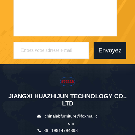
Envoyez
JIANGXI HUAZHIJUN TECHNOLOGY CO.,
LTD
chinalabfurniture@foxmail.c
om
86--19914794898