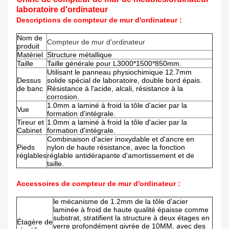
laboratoire d'ordinateur
Descriptions de compteur de mur d'ordinateur :
Nom de
Compteur de mur d'ordinateur
produit
Matériel
Structure métallique
Taille
Taille générale pour L3000*1500*850mm.
Utilisant le panneau physiochimique 12.7mm
Dessus
solide spécial de laboratoire, double bord épais.
de banc
Résistance à l'acide, alcali, résistance à la
corrosion.
1.0mm a laminé à froid la tôle d'acier par la
Vue
formation d'intégrale.
Tireur et
1.0mm a laminé à froid la tôle d'acier par la
Cabinet
formation d'intégrale.
Combinaison d'acier inoxydable et d'ancre en
Pieds
nylon de haute résistance, avec la fonction
réglables
réglable antidérapante d'amortissement et de
taille.
Accessoires de compteur de mur d'ordinateur :
le mécanisme de 1.2mm de la tôle d'acier
laminée à froid de haute qualité épaisse comme
substrat, stratifient la structure à deux étages en
Étagère de
verre profondément givrée de 10MM, avec des