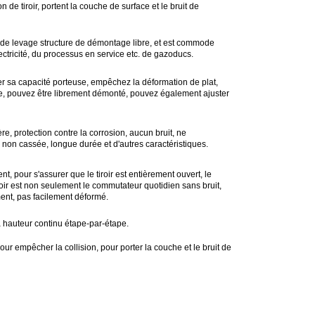
n de tiroir, portent la couche de surface et le bruit de
pe de levage structure de démontage libre, et est commode
électricité, du processus en service etc. de gazoducs.
cer sa capacité porteuse, empêchez la déformation de plat,
le, pouvez être librement démonté, pouvez également ajuster
re, protection contre la corrosion, aucun bruit, ne
 non cassée, longue durée et d'autres caractéristiques.
t, pour s'assurer que le tiroir est entièrement ouvert, le
iroir est non seulement le commutateur quotidien sans bruit,
ent, pas facilement déformé.
 hauteur continu étape-par-étape.
 pour empêcher la collision, pour porter la couche et le bruit de