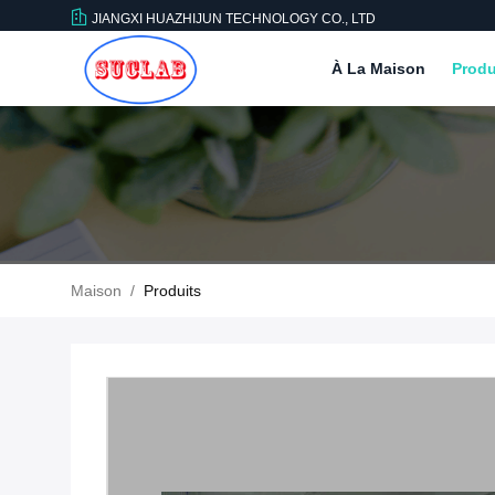
JIANGXI HUAZHIJUN TECHNOLOGY CO., LTD
À La Maison
Produ
Maison
/
Produits