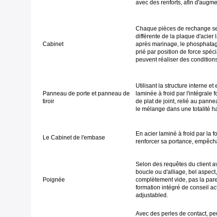
avec des renforts, afin d'augmen
Chaque pièces de rechange selo
différente de la plaque d'acier 
Cabinet
après marinage, le phosphatage,
prié par position de force spéc
peuvent réaliser des conditions 
Utilisant la structure interne et
Panneau de porte et panneau de
laminée à froid par l'intégrale
tiroir
de plat de joint, relié au panne
le mélange dans une totalité h
En acier laminé à froid par la f
Le Cabinet de l'embase
renforcer sa portance, empêchant
Selon des requêtes du client a
boucle ou d'alliage, bel aspec
Poignée
complètement vide, pas la pare
formation intégré de conseil act
adjustabled.
Avec des perles de contact, peu