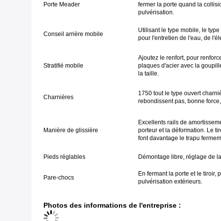
Porte Meader
fermer la porte quand la collisio
pulvérisation.
Utilisant le type mobile, le ty
Conseil arrière mobile
pour l'entretien de l'eau, de l'
Ajoutez le renfort, pour renfor
Stratifié mobile
plaques d'acier avec la goupil
la taille.
1750 tout le type ouvert charniè
Charnières
rebondissent pas, bonne force,
Excellents rails de amortissemen
Manière de glissière
porteur et la déformation. Le t
font davantage le trapu fermem
Pieds réglables
Démontage libre, réglage de la
En fermant la porte et le tiroir,
Pare-chocs
pulvérisation extérieurs.
Photos des informations de l'entreprise :