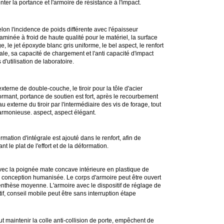
ter la portance et l'armoire de résistance à l'impact.
n l'incidence de poids différente avec l'épaisseur
laminée à froid de haute qualité pour le matériel, la surface
 le jet époxyde blanc gris uniforme, le bel aspect, le renfort
iale, sa capacité de chargement et l'anti capacité d'impact
d'utilisation de laboratoire.
 externe de double-couche, le tiroir pour la tôle d'acier
 formant, portance de soutien est fort, après le recourbement
au externe du tiroir par l'intermédiaire des vis de forage, tout
armonieuse. aspect, aspect élégant.
ormation d'intégrale est ajouté dans le renfort, afin de
 le plat de l'effort et de la déformation.
vec la poignée mate concave intérieure en plastique de
t, conception humanisée. Le corps d'armoire peut être ouvert
nthèse moyenne. L'armoire avec le dispositif de réglage de
if, conseil mobile peut être sans interruption étape
t maintenir la colle anti-collision de porte, empêchent de