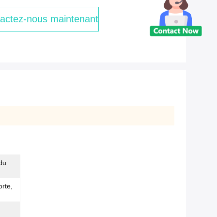
actez-nous maintenant
du
orte,