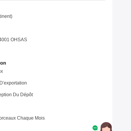
inent)
14001 OHSAS
ion
ux
'exportation
eption Du Dépôt
orceaux Chaque Mois