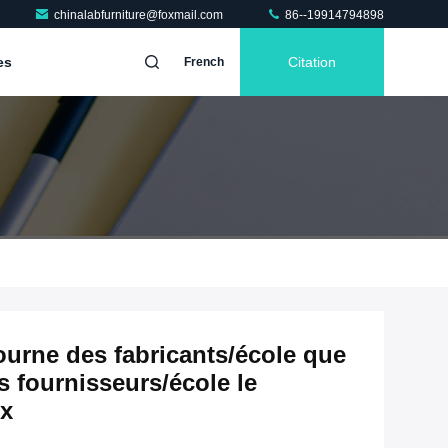
chinalabfurniture@foxmail.com
86--19914794898
es
Citation
French
journe des fabricants/école que
s fournisseurs/école le
ix