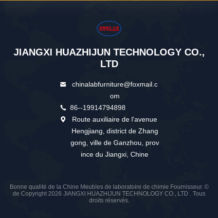
JIANGXI HUAZHIJUN TECHNOLOGY CO.,
LTD
chinalabfurniture@foxmail.c
om
86--19914794898
Route auxiliaire de l'avenue
Hengjiang, district de Zhang
gong, ville de Ganzhou, prov
ince du Jiangxi, Chine
Bonne qualité de la Chine Meubles de laboratoire de chimie Fournisseur. ©
de Copyright 2026 JIANGXI HUAZHIJUN TECHNOLOGY CO., LTD . Tous
droits réservés.