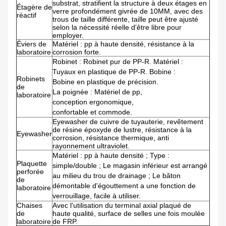
substrat, stratifient la structure à deux étages en
Étagère de
verre profondément givrée de 10MM, avec des
réactif
trous de taille différente, taille peut être ajusté
selon la nécessité réelle d'être libre pour
employer.
Éviers de
Matériel : pp à haute densité, résistance à la
laboratoire
corrosion forte.
Robinet : Robinet pur de PP-R. Matériel :
Tuyaux en plastique de PP-R. Bobine :
Robinets
Bobine en plastique de précision.
de
La poignée : Matériel de pp,
laboratoire
conception ergonomique,
confortable et commode.
Eyewasher de cuivre de tuyauterie, revêtement
de résine époxyde de lustre, résistance à la
Eyewasher
corrosion, résistance thermique, anti
rayonnement ultraviolet.
Matériel : pp à haute densité ; Type :
Plaquette
simple/double ; Le magasin inférieur est arrangé
perforée
au milieu du trou de drainage ; Le bâton
de
démontable d'égouttement a une fonction de
laboratoire
verrouillage, facile à utiliser.
Chaises
Avec l'utilisation du terminal axial plaqué de
de
haute qualité, surface de selles une fois moulée
laboratoire
de FRP.