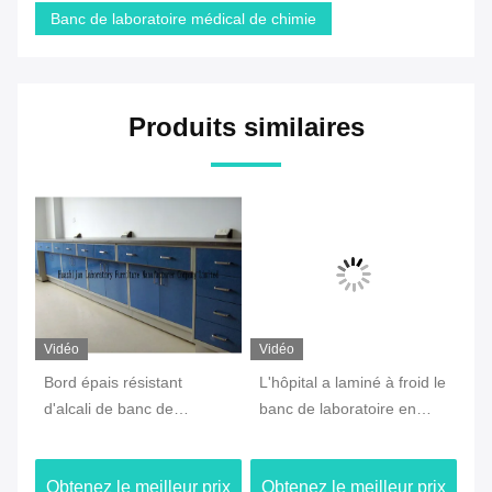
Banc de laboratoire médical de chimie
Produits similaires
Vidéo
Vidéo
Vi
il
Bord épais résistant
L'hôpital a laminé à froid le
An
d'alcali de banc de
banc de laboratoire en
ch
laboratoire de chimie de
acier, Tableau
an
mur de Multiscene double
imperméable d'île pour le
ré
ix
Obtenez le meilleur prix
Obtenez le meilleur prix
Ob
laboratoire