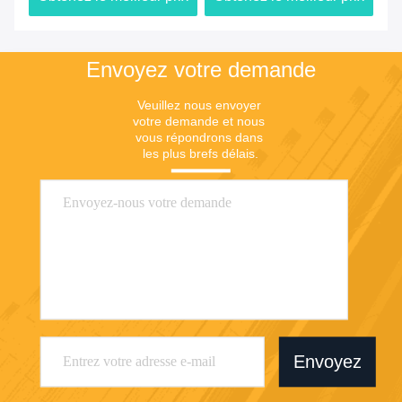
Envoyez votre demande
Veuillez nous envoyer 
votre demande et nous 
vous répondrons dans 
les plus brefs délais.
Envoyez