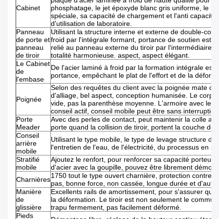
plaque d'acier laminée à froid de haute qualité pour le
Cabinet
phosphatage, le jet époxyde blanc gris uniforme, le bel 
spéciale, sa capacité de chargement et l'anti capacité
d'utilisation de laboratoire.
Panneau
Utilisant la structure interne et externe de double-couch
de porte et
froid par l'intégrale formant, portance de soutien est f
panneau
relié au panneau externe du tiroir par l'intermédiaire 
de tiroir
totalité harmonieuse. aspect, aspect élégant.
Le Cabinet
De l'acier laminé à froid par la formation intégrale est 
de
portance, empêchant le plat de l'effort et de la déform
l'embase
Selon des requêtes du client avec la poignée mate con
d'alliage, bel aspect, conception humanisée. Le corps
Poignée
vide, pas la parenthèse moyenne. L'armoire avec le dis
conseil actif, conseil mobile peut être sans interruptio
Porte
Avec des perles de contact, peut maintenir la colle ant
Meader
porte quand la collision de tiroir, portent la couche de s
Conseil
Utilisant le type mobile, le type de levage structure 
arrière
l'entretien de l'eau, de l'électricité, du processus en s
mobile
Stratifié
Ajoutez le renfort, pour renforcer sa capacité porteus
mobile
d'acier avec la goupille, pouvez être librement démonté
1750 tout le type ouvert charnière, protection contre l
Charnières
pas, bonne force, non cassée, longue durée et d'autre
Manière
Excellents rails de amortissement, pour s'assurer que le
de
la déformation. Le tiroir est non seulement le commuta
glissière
trapu fermement, pas facilement déformé.
Pieds