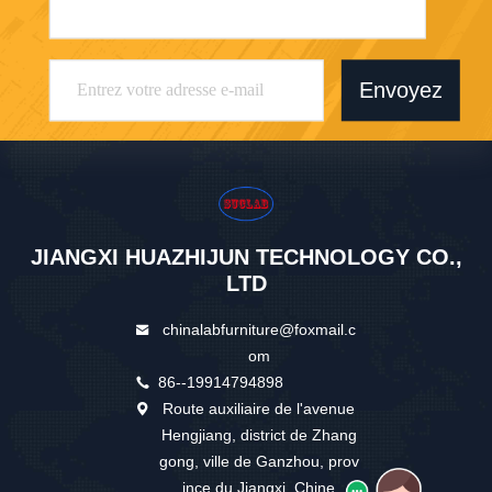
Envoyez
JIANGXI HUAZHIJUN TECHNOLOGY CO.,
LTD
chinalabfurniture@foxmail.c
om
86--19914794898
Route auxiliaire de l'avenue
Hengjiang, district de Zhang
gong, ville de Ganzhou, prov
ince du Jiangxi, Chine