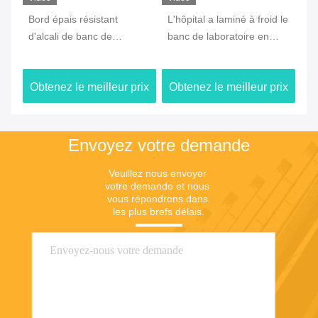
il
Bord épais résistant
L'hôpital a laminé à froid le
An
d'alcali de banc de
banc de laboratoire en
ch
laboratoire de chimie de
acier, Tableau
an
mur de Multiscene double
imperméable d'île pour le
ré
ix
Obtenez le meilleur prix
Obtenez le meilleur prix
Ob
laboratoire
Envoyez votre demande
Veuillez nous envoyer 
votre demande et nous 
vous répondrons dans 
les plus brefs délais.