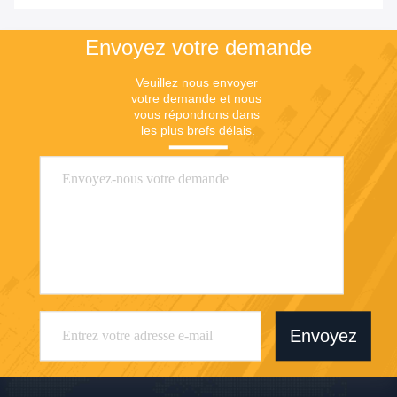
Envoyez votre demande
Veuillez nous envoyer 
votre demande et nous 
vous répondrons dans 
les plus brefs délais.
Envoyez