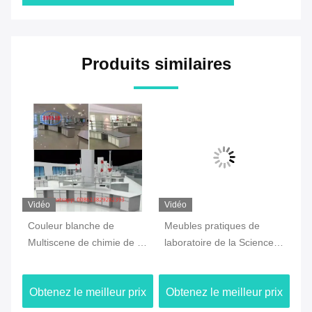
Produits similaires
Vidéo
Vidéo
Vi
e
Couleur blanche de
Meubles pratiques de
Ma
ire
Multiscene de chimie de la
laboratoire de la Science
pl
CE de laboratoire de poste
d'OEM étanches à
la
de travail durable de
l'humidité pour l'école
ré
ix
Obtenez le meilleur prix
Obtenez le meilleur prix
Ob
meubles
d'