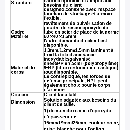
cadre disponible et adapté aux
Structure
besoins du client
designed.combine avec l'espace
fonction de stockage et armoire
flexible.
revêtement de pulvérisation de
poudre de résine époxyde de
Cadre
tube en acier de place de la norme
Matériel
60 ×40 ×1.5mm.
l'autre demande du client est
disponible.
1.0mm/1.2mm/1.5mm laminent à
froid la tôle d'acier/acier
inoxydable/galvanisé
sheet/PP en acier (polypropylène)
Matériel de
/FRP (fibre renforcer en plastique)
corps
tout disponible.
Le contreplaqué, les forces de
défense principale, HPL peut
également choix pour le corps
d'armoire.
Couleur
Client facultatif.
Solution adaptée aux besoins du
Dimension
client de taille.
1)
dessus de résine d'époxyde
d'épaisseur de
15mm/19mm/25mm, couleur noire,
grise, blanche pour l'option.