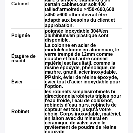
Cabinet
certain cabinet.our soit 400
taille
d'
armoire
du
×
450×600,600
×450
×600.other
devrait être
adapté aux besoins du client et
approbation.
poignée inoxydable 304#/en
Poignée
aluminium/en plastique sont
disponible.
La colonne en acier de
module/colonne en aluminium, le
verre trempé de 12mm comme
Étagère de
couche et tout autre conseil
réactif
matériel est facultatif, comme la
résine époxyde, phénolique, de
marbre, granit, acier inoxydable.
PPsink, évier de résine époxyde,
Évier
évier tout d'acier inoxydable pour
l'option.
les robinets simples/robinets bi-
directionnels/robinets triples pour
l'eau froide, l'eau de cold&hot,
robinets d'eau purs, robinets de
capteur est tout jusqu'à votre
Robinet
choix. Corps inoxydable, matériel,
en laiton avec du minerai en
céramique de valve avec le
revêtement de poudre de résine
époxyde.