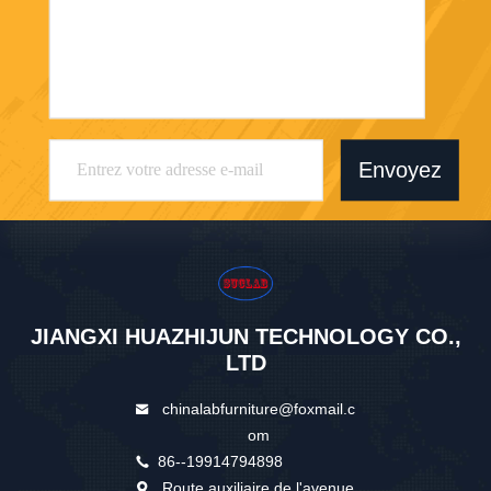
Envoyez
JIANGXI HUAZHIJUN TECHNOLOGY CO.,
LTD
chinalabfurniture@foxmail.c
om
86--19914794898
Route auxiliaire de l'avenue