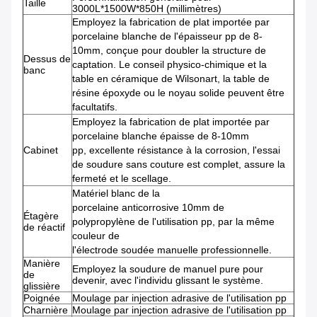
Taille
3000L*1500W*850H (millimètres)
Employez la fabrication de plat importée par
porcelaine blanche de l'épaisseur pp de 8-
10mm, conçue pour doubler la structure de
Dessus de
captation. Le conseil physico-chimique et la
banc
table en céramique de Wilsonart, la table de
résine époxyde ou le noyau solide peuvent être
facultatifs.
Employez la fabrication de plat importée par
porcelaine blanche épaisse de 8-10mm
Cabinet
pp, excellente résistance à la corrosion, l'essai
de soudure sans couture est complet, assure la
fermeté et le scellage.
Matériel blanc de la
porcelaine anticorrosive 10mm de
Étagère
polypropylène de l'utilisation pp, par la même
de réactif
couleur de
l'électrode soudée manuelle professionnelle.
Manière
Employez la soudure de manuel pure pour
de
devenir, avec l'individu glissant le système.
glissière
Poignée
Moulage par injection adrasive de l'utilisation pp
Charnière
Moulage par injection adrasive de l'utilisation pp