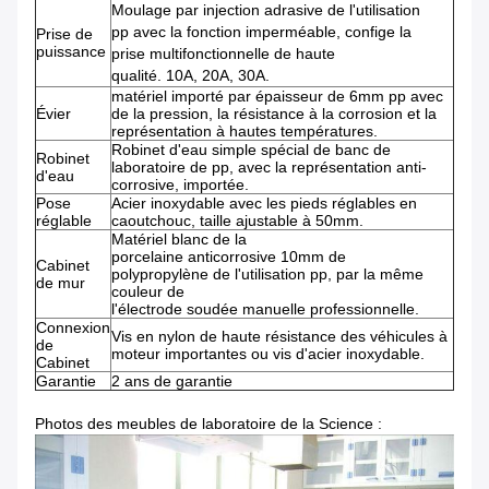
Moulage par injection adrasive de l'utilisation
pp avec la fonction imperméable, confige la
Prise de
puissance
prise multifonctionnelle de haute
qualité. 10A, 20A, 30A.
matériel importé par épaisseur de 6mm pp avec
Évier
de la pression, la résistance à la corrosion et la
représentation à hautes températures.
Robinet d'eau simple spécial de banc de
Robinet
laboratoire de pp, avec la représentation anti-
d'eau
corrosive, importée.
Pose
Acier inoxydable avec les pieds réglables en
réglable
caoutchouc, taille ajustable à 50mm.
Matériel blanc de la
porcelaine anticorrosive 10mm de
Cabinet
polypropylène de l'utilisation pp, par la même
de mur
couleur de
l'électrode soudée manuelle professionnelle.
Connexion
Vis en nylon de haute résistance des véhicules à
de
moteur importantes ou vis d'acier inoxydable.
Cabinet
Garantie
2 ans de garantie
Photos des meubles de laboratoire de la Science :