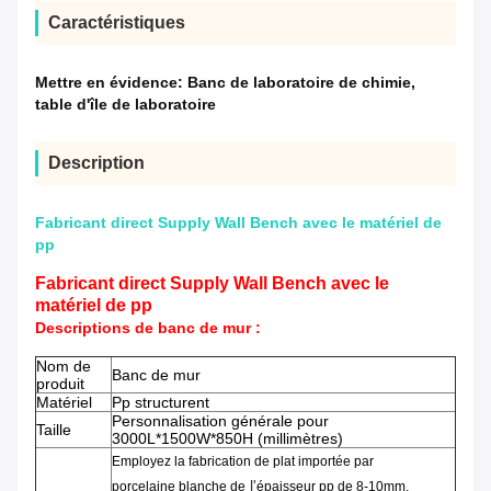
Caractéristiques
Mettre en évidence:
Banc de laboratoire de chimie
,
table d'île de laboratoire
Description
Fabricant direct Supply Wall Bench avec le matériel de
pp
Fabricant direct Supply Wall Bench avec le
matériel de pp
Descriptions de banc de mur :
Nom de
Banc de mur
produit
Matériel
Pp structurent
Personnalisation générale pour
Taille
3000L*1500W*850H (millimètres)
Employez la
fabrication
de
plat
importée
par
l'
porcelaine blanche
de
épaisseur
pp
de
8-10mm
,