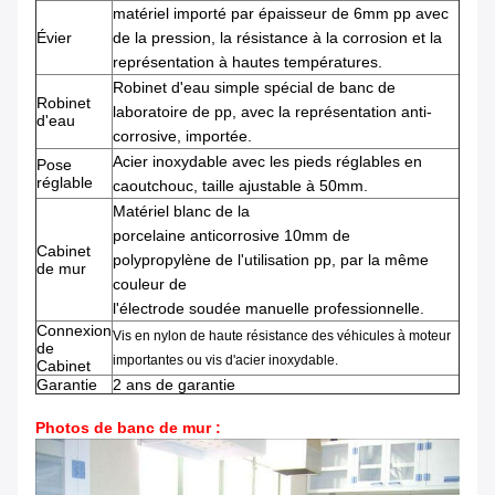
matériel importé par
épaisseur
de
6mm
pp
avec
Évier
de
la
pression,
la résistance à la corrosion
et la
représentation à hautes températures.
Robinet
d'
eau
simple
spécial
de
banc
de
Robinet
laboratoire
de
pp
,
avec la représentation anti-
d'eau
corrosive
, importée.
Acier inoxydable
avec les
pieds réglables
en
Pose
réglable
caoutchouc
,
taille
ajustable
à 50mm.
Matériel
blanc
de
la
porcelaine
anticorrosive
10mm
de
Cabinet
polypropylène
de
l'
utilisation pp
,
par la
même
de mur
couleur
de
l'
électrode
soudée
manuelle
professionnelle
.
Connexion
Vis en nylon
de haute résistance
des véhicules à moteur
de
importantes
ou
vis d'acier inoxydable
.
Cabinet
Garantie
2 ans de garantie
Photos de banc de mur :