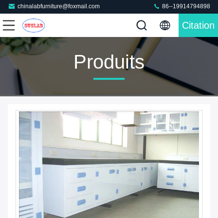
chinalabfurniture@foxmail.com
86--19914794898
Citation
Produits