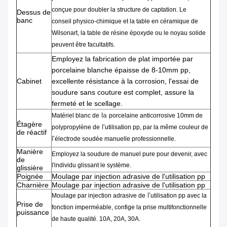
conçue pour doubler la
structure de captation
.
Le
Dessus de
banc
conseil
physico-chimique
et
la
table
en céramique
de
Wilsonart
,
la
table
de résine époxyde
ou
le noyau solide
peuvent être facultatifs.
Employez la
fabrication
de
plat
importée
par
porcelaine blanche
épaisse
de
8-10mm
pp
,
Cabinet
excellente
résistance à la corrosion,
l'
essai
de
soudure sans couture
est complet,
assure
la
fermeté et
le scellage
.
la
Matériel
blanc
de
porcelaine
anticorrosive
10mm
de
Étagère
l'
polypropylène
de
utilisation pp
,
par la
même couleur
de
de réactif
l'
électrode
soudée
manuelle
professionnelle
.
Manière
Employez la
soudure
de manuel pure
pour devenir,
avec
de
l'individu
glissant
le système.
glissière
Poignée
Moulage par injection adrasive de l'utilisation pp
Charnière
Moulage par injection adrasive de l'utilisation pp
l'
Moulage par injection adrasive de
utilisation pp avec la
Prise de
fonction
imperméable
,
confige
la
prise multifonctionnelle
puissance
de haute qualité
.
10A,
20A,
30A.