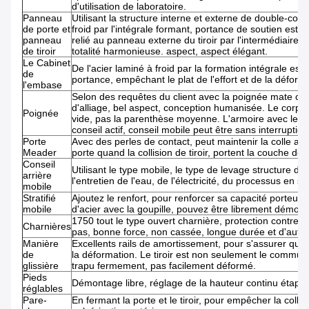
d'utilisation de laboratoire.
Panneau
Utilisant la structure interne et externe de double-couch
de porte et
froid par l'intégrale formant, portance de soutien est f
panneau
relié au panneau externe du tiroir par l'intermédiaire 
de tiroir
totalité harmonieuse. aspect, aspect élégant.
Le Cabinet
De l'acier laminé à froid par la formation intégrale est 
de
portance, empêchant le plat de l'effort et de la déform
l'embase
Selon des requêtes du client avec la poignée mate con
d'alliage, bel aspect, conception humanisée. Le corps
Poignée
vide, pas la parenthèse moyenne. L'armoire avec le dis
conseil actif, conseil mobile peut être sans interruptio
Porte
Avec des perles de contact, peut maintenir la colle ant
Meader
porte quand la collision de tiroir, portent la couche de s
Conseil
Utilisant le type mobile, le type de levage structure 
arrière
l'entretien de l'eau, de l'électricité, du processus en s
mobile
Stratifié
Ajoutez le renfort, pour renforcer sa capacité porteus
mobile
d'acier avec la goupille, pouvez être librement démonté
1750 tout le type ouvert charnière, protection contre l
Charnières
pas, bonne force, non cassée, longue durée et d'autre
Manière
Excellents rails de amortissement, pour s'assurer que le
de
la déformation. Le tiroir est non seulement le commuta
glissière
trapu fermement, pas facilement déformé.
Pieds
Démontage libre, réglage de la hauteur continu étape
réglables
Pare-
En fermant la porte et le tiroir, pour empêcher la collis